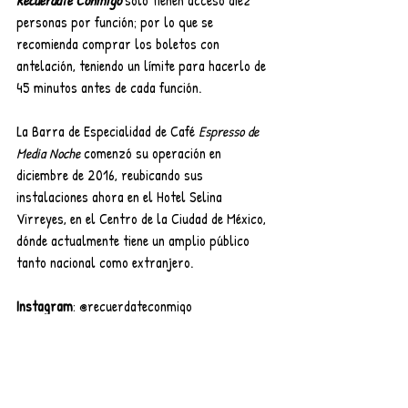
personas por función; por lo que se 
recomienda comprar los boletos con 
antelación, teniendo un límite para hacerlo de 
45 minutos antes de cada función.
La Barra de Especialidad de Café 
Espresso de 
Media Noche
 comenzó su operación en 
diciembre de 2016, reubicando sus 
instalaciones ahora en el Hotel Selina 
Virreyes, en el Centro de la Ciudad de México, 
dónde actualmente tiene un amplio público 
tanto nacional como extranjero.
Instagram
: @recuerdateconmigo
Recuérdate Conmigo se presenta todos los 
viernes y sábados a las 18:45 y 20:15 horas; 
en la Barra de Especialidad de Café 
Espresso 