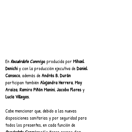
En 
Recuérdate Conmigo
, producida por 
Mihael 
Denichi
 y con la producción ejecutiva de 
Daniel 
Canseco
, además de 
Andrés B. Durán
participan también 
Alejandra Herrera
, 
Moy 
Araiza
, 
Ramiro Piñón Manini
, 
Jacobo Flores
 y 
Lucía Villegas
.
Cabe mencionar que, debido a las nuevas 
disposiciones sanitarias y por seguridad para 
todos los presentes, en cada función de 
Recuérdate Conmigo
 sólo tienen acceso diez 