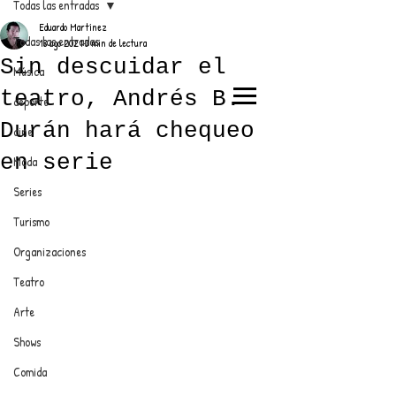
Todas las entradas
Eduardo Martínez
Todas las entradas
18 ago 2021
3 min de lectura
Sin descuidar el
Música
teatro, Andrés B.
deporte
EL TRENDY TOP
Durán hará chequeo
cine
CON EDDY MARTINEZ
en serie
Moda
Series
Turismo
ANUNCIATE CON NOSOTROS
Organizaciones
Teatro
PARA MÁS INFORMACIÓN:
Arte
dinamicaseltrendytop@gmail.com
Shows
Comida