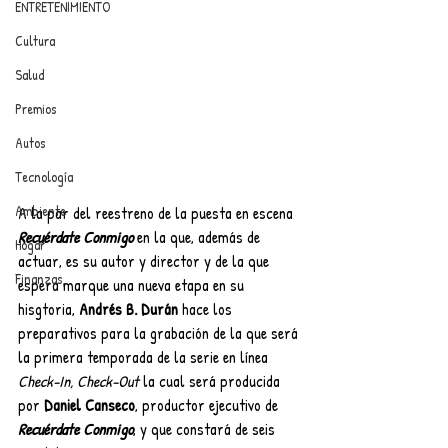
ENTRETENIMIENTO
Cultura
Salud
Premios
Autos
Tecnología
Ambiente
A la par del reestreno de la puesta en escena 
Recuérdate Conmigo
 en la que, además de 
Hogar
actuar, es su autor y director y de la que 
Finanzas
espera marque una nueva etapa en su 
hisgtoria, 
Andrés B. Durán
 hace los 
preparativos para la grabación de la que será 
la primera temporada de la serie en línea 
Check-In, Check-Out
 la cual será producida 
por 
Daniel Canseco
, productor ejecutivo de 
Recuérdate Conmigo
, y que constará de seis 