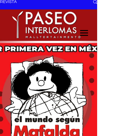
REVISTA
EL TRENDY TOP
CON EDDY MARTINEZ
ANUNCIATE CON NOSOTROS
PARA MÁS INFORMACIÓN:
dinamicaseltrendytop@gmail.com