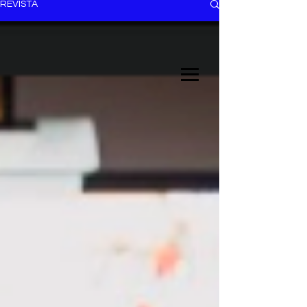
REVISTA
EL TRENDY TOP
CON EDDY MARTINEZ
ANUNCIATE CON NOSOTROS
PARA MÁS INFORMACIÓN:
dinamicaseltrendytop@gmail.com