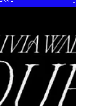
REVISTA
EL TRENDY TOP
CON EDDY MARTINEZ
ANUNCIATE CON NOSOTROS
PARA MÁS INFORMACIÓN:
dinamicaseltrendytop@gmail.com