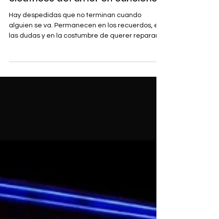
cicatrices del amor en canciones
Hay despedidas que no terminan cuando
alguien se va. Permanecen en los recuerdos, en
las dudas y en la costumbre de querer reparar
aquello que ya no tiene remedio. En "Tus Errores",
Olivia Wald y Coti convierten ese sentimiento en
una conversación íntima sobre el desgaste
emocional que deja una relación donde el amor
ya no basta. A través de imágenes tan
poderosas como "no le pondré agua a tus flores,
qué más da si eran de plástico", la canción habla
de aprender a dejar ir,