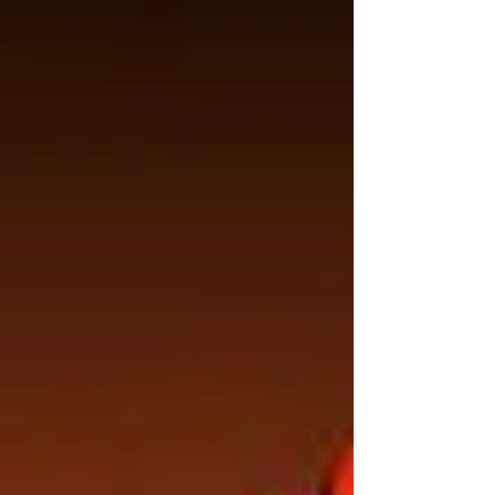
Celebrando 35 años de trayectoria, este
espectáculo representa el reencuentro de
Adrián Uribe con el público a través de
entrañables personajes como El Vítor, Carmelo,
Poncho Aurelio y Serapio, figuras que