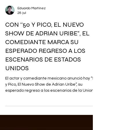
Eduardo Martínez
28 jul
CON “50 Y PICO, EL NUEVO
SHOW DE ADRIAN URIBE", EL
COMEDIANTE MARCA SU
ESPERADO REGRESO A LOS
ESCENARIOS DE ESTADOS
UNIDOS
El actor y comediante mexicano anunció hoy “50
y Pico, El Nuevo Show de Adrian Uribe”, su
esperado regreso a los escenarios de la Union
Americana con una gira que recorrerá diversas
ciudades este otoño, marcando su primera gira
en solitario por el país en más de una década.