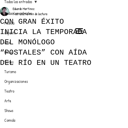
Todas las entradas
Eduardo Martínez
Todas las entradas
7 oct 2021
2 min de lectura
CON GRAN ÉXITO
Música
INICIA LA TEMPORADA
deporte
EL TRENDY TOP
DEL MONÓLOGO
cine
CON EDDY MARTINEZ
“POSTALES” CON AÍDA
Moda
DEL RÍO EN UN TEATRO
Series
Turismo
ANUNCIATE CON NOSOTROS
Organizaciones
Teatro
PARA MÁS INFORMACIÓN:
Arte
dinamicaseltrendytop@gmail.com
Shows
Comida