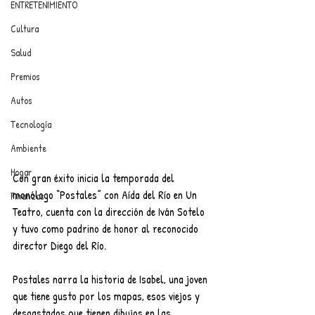
ENTRETENIMIENTO
Cultura
Salud
Premios
Autos
Tecnología
Ambiente
Hogar
Con gran éxito inicia la temporada del 
monólogo “Postales” con Aída del Río en Un 
Finanzas
Teatro, cuenta con la dirección de Iván Sotelo 
y tuvo como padrino de honor al reconocido 
director Diego del Río.
Postales narra la historia de Isabel, una joven 
que tiene gusto por los mapas, esos viejos y 
desgastados que tienen dibujos en las 