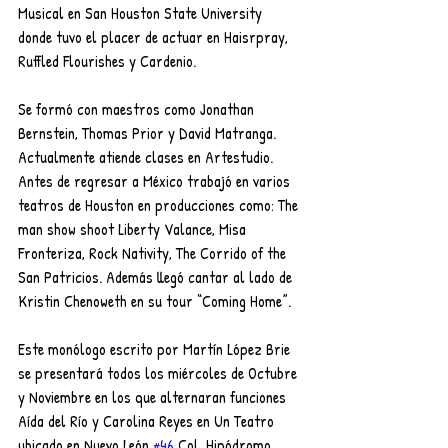
Musical en San Houston State University 
donde tuvo el placer de actuar en Haisrpray, 
Ruffled Flourishes y Cardenio.
Se formó con maestros como Jonathan 
Bernstein, Thomas Prior y David Matranga. 
Actualmente atiende clases en Artestudio. 
Antes de regresar a México trabajó en varios 
teatros de Houston en producciones como: The 
man show shoot Liberty Valance, Misa 
Fronteriza, Rock Nativity, The Corrido of the 
San Patricios. Además llegó cantar al lado de 
Kristin Chenoweth en su tour “Coming Home”.
Este monólogo escrito por Martín López Brie 
se presentará todos los miércoles de Octubre 
y Noviembre en los que alternaran funciones 
Aída del Río y Carolina Reyes en Un Teatro 
ubicado en Nuevo León 
#46
 Col. Hipódromo 