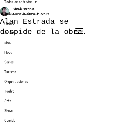
Todas las entradas
Eduardo Martínez
Todas las entradas
7 sept 2021
1 min de lectura
Alan Estrada se
Música
despide de la obra.
deporte
EL TRENDY TOP
cine
CON EDDY MARTINEZ
Moda
Series
Turismo
ANUNCIATE CON NOSOTROS
Organizaciones
Teatro
PARA MÁS INFORMACIÓN:
Arte
dinamicaseltrendytop@gmail.com
Shows
Comida