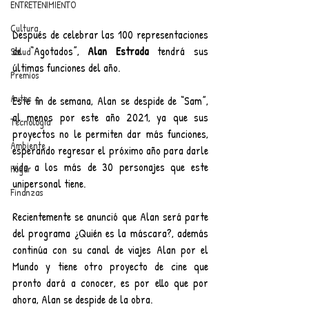
ENTRETENIMIENTO
Cultura
Después de celebrar las 100 representaciones 
de “Agotados”, 
Alan Estrada
 tendrá sus 
Salud
últimas funciones del año.
Premios
Autos
Este fin de semana, Alan se despide de “Sam”, 
al menos por este año 2021, ya que sus 
Tecnología
proyectos no le permiten dar más funciones, 
Ambiente
esperando regresar el próximo año para darle 
vida a los más de 30 personajes que este 
Hogar
unipersonal tiene. 
Finanzas
Recientemente se anunció que Alan será parte 
del programa ¿Quién es la máscara?, además 
continúa con su canal de viajes Alan por el 
Mundo y tiene otro proyecto de cine que 
pronto dará a conocer, es por ello que por 
ahora, Alan se despide de la obra.