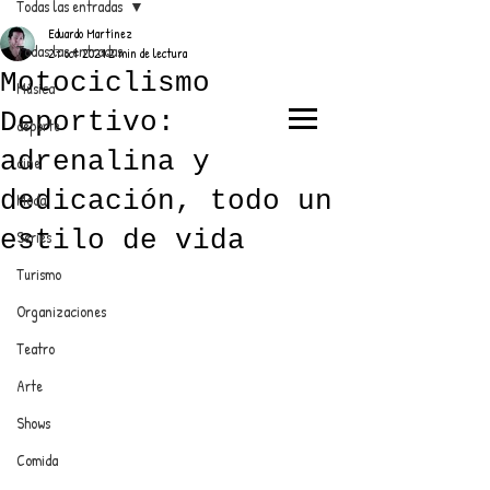
Todas las entradas
Eduardo Martínez
Todas las entradas
27 oct 2021
2 min de lectura
Motociclismo
Música
Deportivo:
deporte
EL TRENDY TOP
adrenalina y
cine
CON EDDY MARTINEZ
dedicación, todo un
Moda
estilo de vida
Series
Turismo
ANUNCIATE CON NOSOTROS
Organizaciones
Teatro
PARA MÁS INFORMACIÓN:
Arte
dinamicaseltrendytop@gmail.com
Shows
Comida