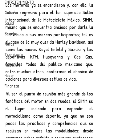
ENTRETENIMIENTO
Los motores ya se encendieron y, con ello, la 
cuenta regresiva para el tan esperado Salón 
Cultura
Internacional de la Motocicleta México, SIMM, 
Salud
mismo que se encuentra ansioso por darle la 
Premios
bienvenida a sus marcas participantes; tal es 
el caso de la muy querida Harley Davidson, así 
Autos
como las nuevas Royal Enfield y Suzuki, y las 
Tecnología
deportivas KTM, Husqvarna y Gas Gas, 
favoritas todas del público mexicano que, 
Ambiente
entre muchas otras, conforman el abanico de 
Hogar
opciones para diversos estilos de vida. 
Finanzas
Al ser el punto de reunión más grande de los 
fanáticos del motor en dos ruedas, el SIMM es 
el lugar indicado para expandir al 
motociclismo como deporte, ya que no son 
pocas las prácticas y competencias que se 
realizan en todas las modalidades: desde 