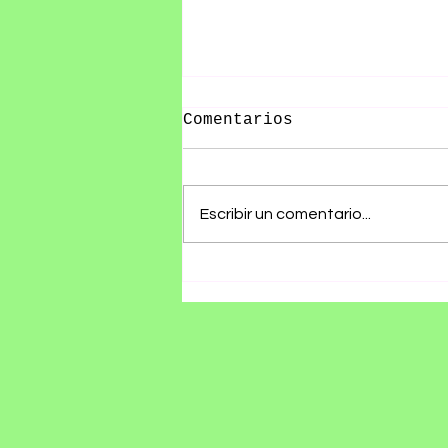
Comentarios
Escribir un comentario...
Canela.TV y Tajin se
alían para promover
gastronomía mexicana
con docuserie
exclusiva