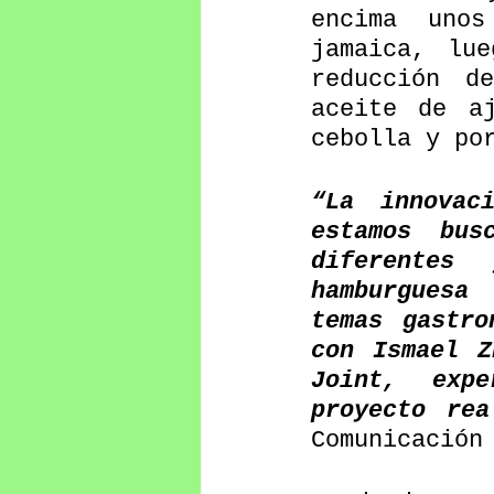
encima unos
jamaica, lue
reducción d
aceite de aj
cebolla y po
“La innovac
estamos bus
diferentes
hamburguesa
temas gastro
con Ismael Z
Joint, exp
proyecto rea
Comunicación