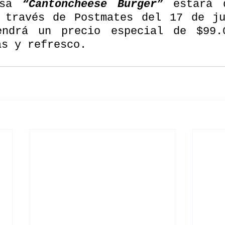
esa 
“Cantoncheese Burger”
 estará d
 través de Postmates del 17 de ju
endrá un precio especial de $99.
as y refresco.