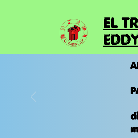
EL T
EDDY
A
P
d