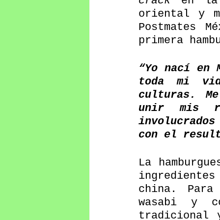
crack
 en la
oriental y m
Postmates Mé
primera hamb
“Yo nací en 
toda mi vid
culturas. Me
unir mis r
involucrados
con el resul
La hamburgue
ingrediente
china. Para
wasabi y c
tradicional 