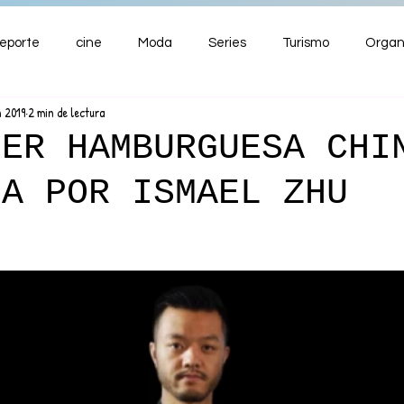
eporte
cine
Moda
Series
Turismo
Organ
n 2019
2 min de lectura
ENTRETENIMIENTO
Cultura
Salud
Premios
MER HAMBURGUESA CHI
NA POR ISMAEL ZHU
nzas