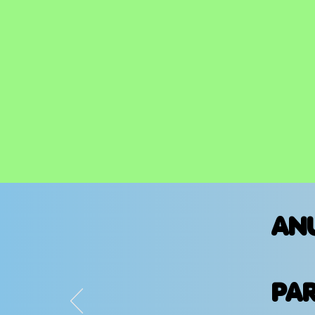
AN
PA