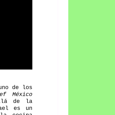
no de los 
ef México 
lá de la 
pantalla chica. A sus 29 años de edad, Ismael es un 