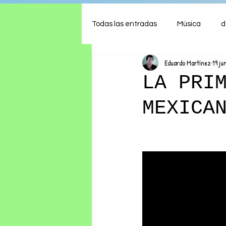
Todas las entradas
Música
d
Eduardo Martínez
19 ju
Arte
Shows
Comida
LA PRI
MEXICA
Ambiente
Hogar
Fina