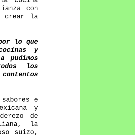
a cocina 
ianza con 
 crear la 
or lo que 
ocinas y 
a pudimos 
dos los 
contentos 
sabores e 
exicana y 
erezo de 
iana, la 
so suizo, 