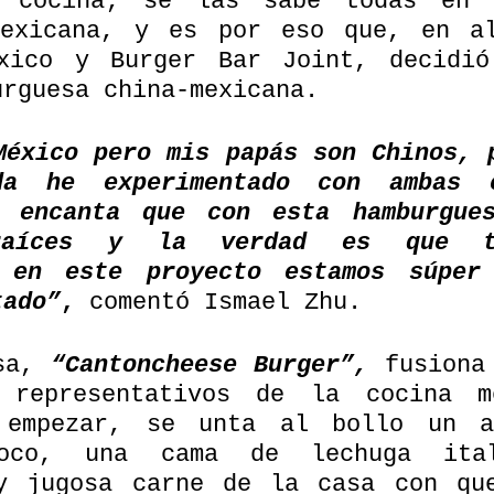
 cocina; se las sabe todas en l
exicana, y es por eso que, en al
xico y Burger Bar Joint, decidió
urguesa china-mexicana.
México pero mis papás son Chinos, p
a he experimentado con ambas c
 encanta que con esta hamburgues
aíces y la verdad es que to
 en este proyecto estamos súper 
tado”
,
 comentó Ismael Zhu.
sa, 
“Cantoncheese Burger”,
 fusiona 
s representativos de la cocina m
 empezar, se unta al bollo un ad
oco, una cama de lechuga ital
y jugosa carne de la casa con que