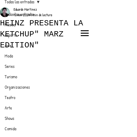
Todas las entradas
Eduardo Martínez
Todas las entradas
10 nov 2021
1 min de lectura
HEINZ PRESENTA LA
Música
KETCHUP" MARZ
deporte
EL TRENDY TOP
EDITION"
cine
CON EDDY MARTINEZ
Moda
Series
Turismo
ANUNCIATE CON NOSOTROS
Organizaciones
Teatro
PARA MÁS INFORMACIÓN:
Arte
dinamicaseltrendytop@gmail.com
Shows
Comida