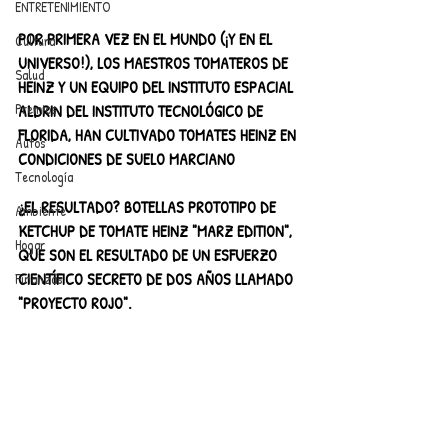
ENTRETENIMIENTO
POR PRIMERA VEZ EN EL MUNDO (¡Y EN EL 
Cultura
UNIVERSO!), LOS MAESTROS TOMATEROS DE 
Salud
HEINZ Y UN EQUIPO DEL INSTITUTO ESPACIAL 
Premios
ALDRIN DEL INSTITUTO TECNOLÓGICO DE 
FLORIDA, HAN CULTIVADO TOMATES HEINZ EN 
Autos
CONDICIONES DE SUELO MARCIANO
Tecnología
¿EL RESULTADO? BOTELLAS PROTOTIPO DE 
Ambiente
KETCHUP DE TOMATE HEINZ "MARZ EDITION", 
Hogar
QUE SON EL RESULTADO DE UN ESFUERZO 
CIENTÍFICO SECRETO DE DOS AÑOS LLAMADO 
Finanzas
"PROYECTO ROJO".