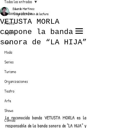
Todas las entradas
Eduardo Martínez
Todas las entradas
10 ago 2021
2 min de lectura
VETUSTA MORLA
Música
compone la banda
deporte
EL TRENDY TOP
sonora de “LA HIJA”
cine
CON EDDY MARTINEZ
Moda
Series
Turismo
ANUNCIATE CON NOSOTROS
Organizaciones
Teatro
PARA MÁS INFORMACIÓN:
Arte
dinamicaseltrendytop@gmail.com
Shows
La reconocida banda VETUSTA MORLA es la 
Comida
responsable de la banda sonora de “LA HIJA” y 