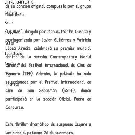
ENTRETENIMIENTO
de su canción original compuesta por el grupo 
Cultura
madrileño. 
Salud
“LA HIJA”, dirigida por Manuel Martín Cuenca y 
Premios
protagonizada por Javier Gutiérrez y Patricia 
Autos
López Arnaiz, celebrará su premier mundial 
Tecnología
dentro de la sección Contemporary World 
Ambiente
Cinema del Festival Internacional de Cine de 
Toronto (TIFF). Además, la película ha sido 
Hogar
seleccionada por el Festival Internacional de 
Finanzas
Cine de San Sebastián (SSIFF), donde 
participará en la sección Oficial, Fuera de 
Concurso.  
Este thriller dramático de suspense llegará a 
los cines el próximo 26 de noviembre. 