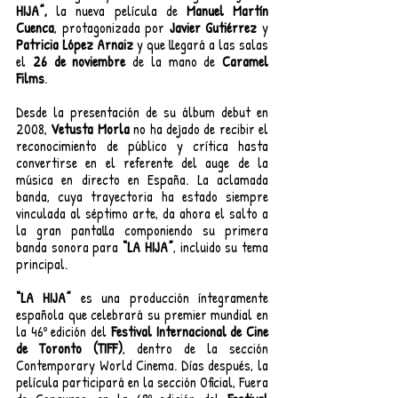
HIJA”, 
la nueva película de 
Manuel Martín 
Cuenca
, protagonizada por 
Javier Gutiérrez
 y 
Patricia López Arnaiz
 y que llegará a las salas 
el 
26 de noviembre
 de la mano de 
Caramel 
Films
. 
Desde la presentación de su álbum debut en 
2008, 
Vetusta Morla 
no ha dejado de recibir el 
reconocimiento de público y crítica hasta 
convertirse en el referente del auge de la 
música en directo en España. La aclamada 
banda, cuya trayectoria ha estado siempre 
vinculada al séptimo arte, da ahora el salto a 
la gran pantalla componiendo su primera 
banda sonora para 
“LA HIJA”
, incluido su tema 
principal.
“LA HIJA”
 es una producción íntegramente 
española que celebrará su premier mundial en 
la 46º edición del 
Festival Internacional de Cine 
de Toronto (TIFF)
, dentro de la sección 
Contemporary World Cinema. Días después, la 
película participará en la sección Oficial, Fuera 