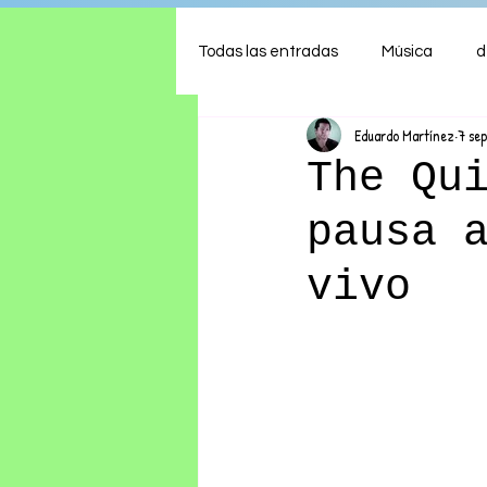
Todas las entradas
Música
d
Eduardo Martínez
7 se
Arte
Shows
Comida
The Qu
pausa 
Ambiente
Hogar
Fina
vivo