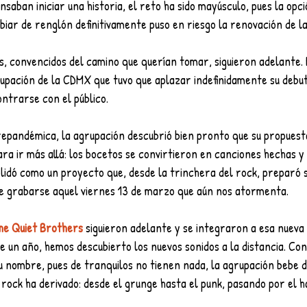
nsaban iniciar una historia, el reto ha sido mayúsculo, pues la opci
iar de renglón definitivamente puso en riesgo la renovación de la
, convencidos del camino que querían tomar, siguieron adelante. E
rupación de la CDMX que tuvo que aplazar indefinidamente su debut
ntrarse con el público. 
epandémica, la agrupación descubrió bien pronto que su propuesta 
ra ir más allá: los bocetos se convirtieron en canciones hechas y
lidó como un proyecto que, desde la trinchera del rock, preparó s
e grabarse aquel viernes 13 de marzo que aún nos atormenta.
he Quiet Brothers
 siguieron adelante y se integraron a esa nueva 
 un año, hemos descubierto los nuevos sonidos a la distancia. Con
u nombre, pues de tranquilos no tienen nada, la agrupación bebe d
 rock ha derivado: desde el grunge hasta el punk, pasando por el ha