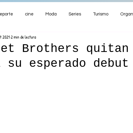
eporte
cine
Moda
Series
Turismo
Organ
pt 2021
2 min de lectura
ENTRETENIMIENTO
Cultura
Salud
Premios
iet Brothers quitan
a su esperado debut
nzas