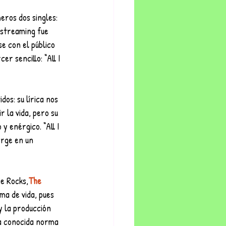
eros dos singles: 
 streaming fue 
e con el público 
er sencillo: “All I 
os: su lírica nos 
 la vida, pero su 
 enérgico. “All I 
rge en un 
ie Rocks,
The 
ma de vida, pues 
y la producción 
la conocida norma 