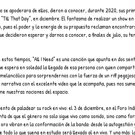
o se apoderara de ellos, dieron a conocer, durante 2020, sus prim
“Till That Day”, en diciembre. El fantasma de realizar un show en
 pues el poder y la energía de su propuesta reclaman encontrars
ue decidieron esperar y darnos a conocer, a finales de julio, su terc
 estos tiempos, “All I Need” es una canción que apunta en dos sentid
e espera en soledad la llegada de esa persona con quien compartir
 melancólico para sorprendernos con la fuerza de un riff pegajoso y
 narrativa con el excelente video que le acompaña, pues nos sume
ime nuestras nociones del espacio. 
nto de paladear su rock en vivo: el 3 de diciembre, en el Foro Ind
ta de que el género no solo sigue vivo como sonido, sino como for
 oro vibran en la conformación de la banda: desde la autogestión 
e todo lo que suena en estudio será llevado al en vivo. Y una más: 