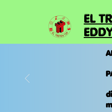
EL T
EDDY
A
P
d