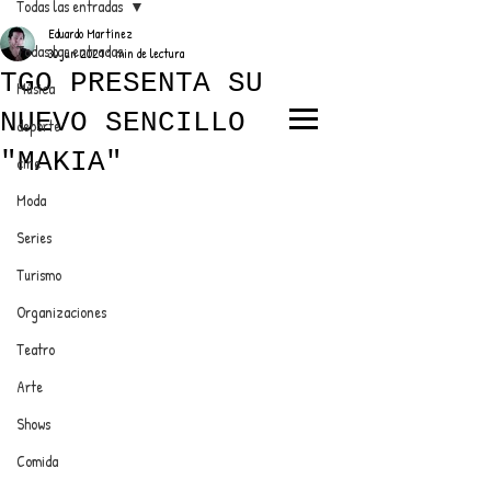
Todas las entradas
Eduardo Martínez
Todas las entradas
30 jun 2021
1 min de lectura
TGO PRESENTA SU
Música
NUEVO SENCILLO
deporte
EL TRENDY TOP
"MAKIA"
cine
CON EDDY MARTINEZ
Moda
Series
Turismo
ANUNCIATE CON NOSOTROS
Organizaciones
Teatro
PARA MÁS INFORMACIÓN:
Arte
dinamicaseltrendytop@gmail.com
Shows
Comida