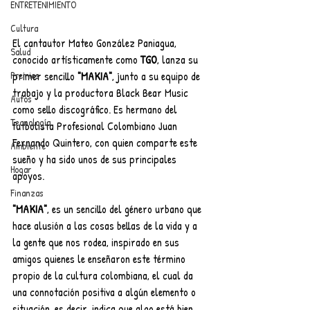
ENTRETENIMIENTO
Cultura
El cantautor Mateo González Paniagua, 
Salud
conocido artísticamente como 
TGO
, lanza su 
Premios
primer sencillo 
"MAKIA"
, junto a su equipo de 
trabajo y la productora Black Bear Music 
Autos
como sello discográfico. Es hermano del 
Tecnología
futbolista Profesional Colombiano Juan 
Fernando Quintero, con quien comparte este 
Ambiente
sueño y ha sido unos de sus principales 
Hogar
apoyos. 
Finanzas
"MAKIA"
, es un sencillo del género urbano que 
hace alusión a las cosas bellas de la vida y a 
la gente que nos rodea, inspirado en sus 
amigos quienes le enseñaron este término 
propio de la cultura colombiana, el cual da 
una connotación positiva a algún elemento o 
situación, es decir, indica que algo está bien, 