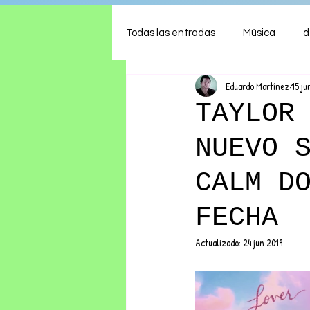
Todas las entradas
Música
d
Eduardo Martínez
15 ju
Arte
Shows
Comida
TAYLOR
NUEVO 
Ambiente
Hogar
Fina
CALM D
FECHA
Actualizado:
24 jun 2019