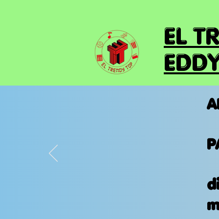
EL T
EDDY
A
P
d