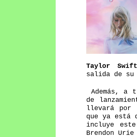
Taylor Swif
salida de su
 Además, a través de un Instagram Live anunció la fecha 
de lanzamien
llevará por 
que ya está 
incluye este
Brendon Urie