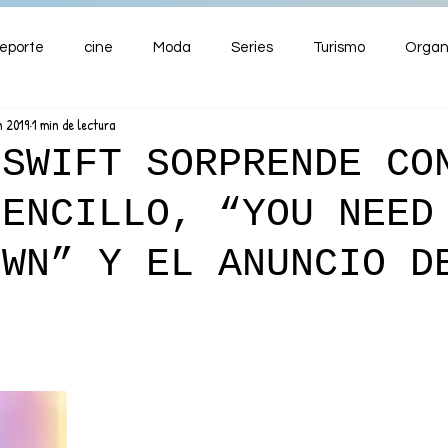
eporte
cine
Moda
Series
Turismo
Organ
n 2019
1 min de lectura
ENTRETENIMIENTO
Cultura
Salud
Premios
 SWIFT SORPRENDE CO
SENCILLO, “YOU NEED
nzas
OWN” Y EL ANUNCIO D