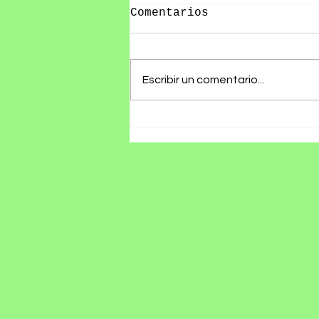
Comentarios
Escribir un comentario...
10 datos curiosos del
Vive Latino