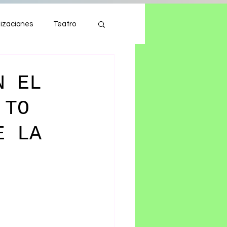
izaciones
Teatro
Autos
Tecnología
N EL
 TO
E LA