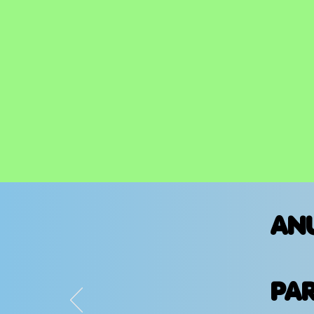
AN
PA