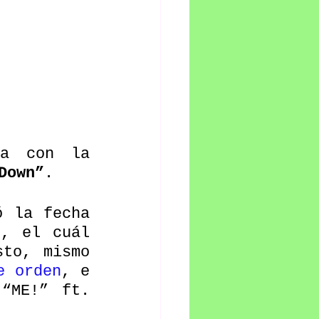
a con la 
Down”
.
, el cuál 
to, mismo 
e orden
, e 
“ME!” ft. 