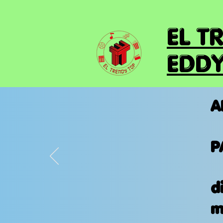
EL T
EDDY
A
P
d