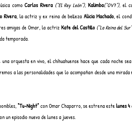
música como 
Carlos Rivera
(“El Rey León”),
Kalimba
(“OV7”),
 el c
lo Rivera
, la actriz y ex reina de belleza 
Alicia Machado
res amigas de Omar, la actriz 
Kate del Castillo
(“La Reina del Sur”
nda temporada.
una orquesta en vivo, el chihuahuense hace que cada noche sea 
emos a las personalidades que lo acompañan desde una mirada má
onibles, 
“Tu-Night”
 con Omar Chaparro, se estrena este 
lunes 4 
con un episodio nuevo de lunes a jueves. 