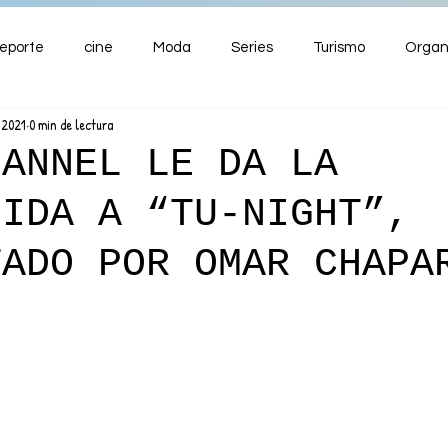
eporte
cine
Moda
Series
Turismo
Organ
 2021
0 min de lectura
ENTRETENIMIENTO
Cultura
Salud
Premios
HANNEL LE DA LA
NIDA A “TU-NIGHT”,
nzas
TADO POR OMAR CHAPA