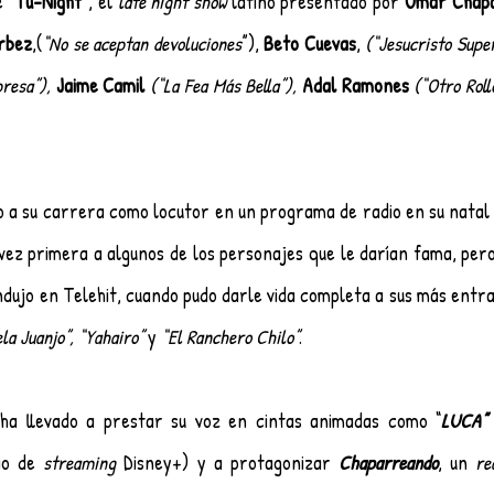
e 
“Tu-Night
”, el 
late night show
 latino presentado por 
Omar Chap
rbez
,(
“No se aceptan devoluciones
”), 
Beto Cuevas
, 
(“Jesucristo Super
resa”), 
Jaime Camil
(“La Fea Más Bella”),
Adal Ramones
(“Otro Roll
cio a su carrera como locutor en un programa de radio en su natal 
ez primera a algunos de los personajes que le darían fama, pero
dujo en Telehit, cuando pudo darle vida completa a sus más entra
la Juanjo”, “Yahairo”
 y 
“El Ranchero Chilo”
. 
 ha llevado a prestar su voz en cintas animadas como “
LUCA”
 
io de 
streaming
 Disney+) y a protagonizar 
Chaparreando
, un 
re