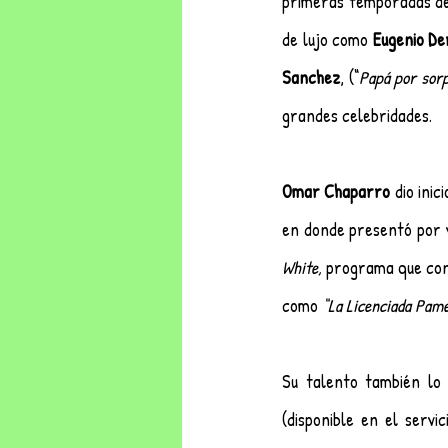
primeras temporadas d
de lujo como 
Eugenio De
Sanchez
, (“
Papá por sorp
grandes celebridades. 
Omar Chaparro
 dio ini
en donde presentó por v
White,
 programa que con
como 
“La Licenciada Pame
Su talento también lo
(disponible en el servic