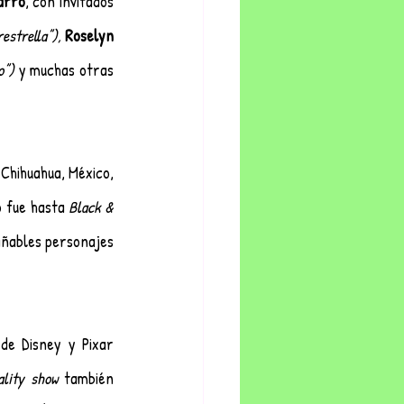
arro
, con invitados 
estrella”),
Roselyn 
o”)
 y muchas otras 
Chihuahua, México, 
 fue hasta 
Black & 
ñables personajes 
de Disney y Pixar 
ality show
 también 