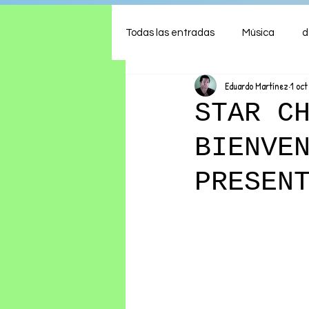
Todas las entradas
Música
d
Eduardo Martínez
1 oct
Arte
Shows
Comida
STAR C
BIENVE
Ambiente
Hogar
Fina
PRESEN