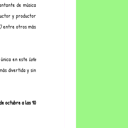
antante de música 
, el conductor y productor 
) 
entre otros más 
única en este 
late 
s divertida y sin 
de octubre a las 10 