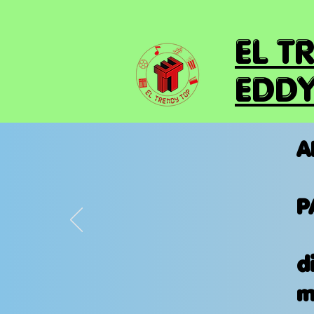
EL T
EDDY
A
P
d