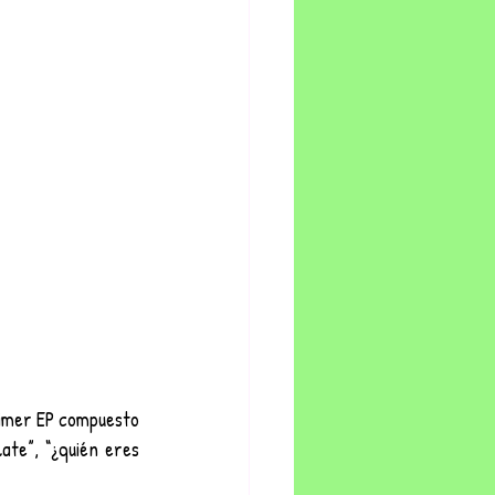
imer EP compuesto 
te”, “¿quién eres 