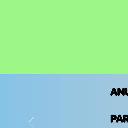
AN
PA