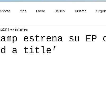
eporte
cine
Moda
Series
Turismo
Organ
c 2021
1 min de lectura
ENTRETENIMIENTO
Cultura
Salud
Premios
Camp estrena su EP 
ed a title’
nzas