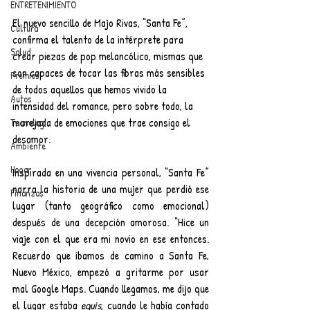
ENTRETENIMIENTO
El nuevo sencillo de Majo Rivas, “Santa Fe”, 
Cultura
confirma el talento de la intérprete para 
Salud
crear piezas de pop melancólico, mismas que 
son capaces de tocar las fibras más sensibles 
Premios
de todos aquellos que hemos vivido la 
Autos
intensidad del romance, pero sobre todo, la 
marejada de emociones que trae consigo el 
Tecnología
desamor.
Ambiente
Hogar
Inspirada en una vivencia personal, “Santa Fe” 
narra la historia de una mujer que perdió ese 
Finanzas
lugar (tanto geográfico como emocional) 
después de una decepción amorosa. “Hice un 
viaje con el que era mi novio en ese entonces. 
Recuerdo que íbamos de camino a Santa Fe, 
Nuevo México, empezó a gritarme por usar 
mal Google Maps. Cuando llegamos, me dijo que 
el lugar estaba 
equis
, cuando le había contado 