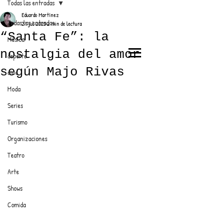
Todas las entradas
Eduardo Martínez
Todas las entradas
27 jul 2025
2 min de lectura
“Santa Fe”: la
Música
nostalgia del amor
deporte
EL TRENDY TOP
según Majo Rivas
cine
CON EDDY MARTINEZ
Moda
Series
Turismo
ANUNCIATE CON NOSOTROS
Organizaciones
Teatro
PARA MÁS INFORMACIÓN:
Arte
dinamicaseltrendytop@gmail.com
Shows
Comida