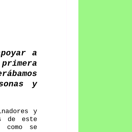
poyar a 
rimera 
rábamos 
onas y 
s de este 
 como se 