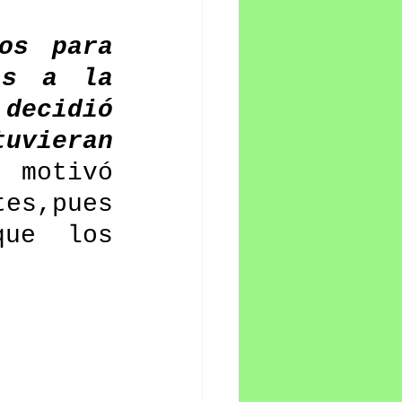
os para 
s a la 
decidió 
uvieran 
 motivó 
s,pues 
ue los 