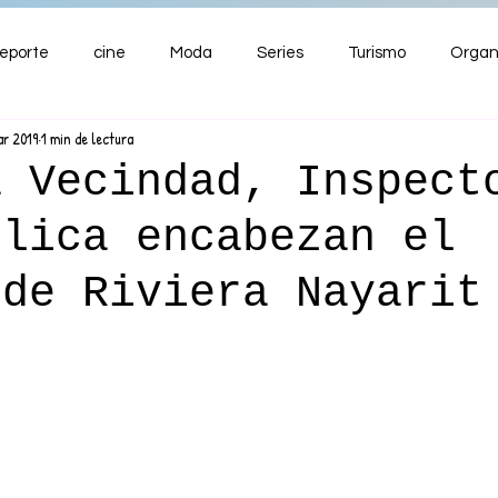
eporte
cine
Moda
Series
Turismo
Organ
ar 2019
1 min de lectura
ENTRETENIMIENTO
Cultura
Salud
Premios
a Vecindad, Inspect
llica encabezan el
nzas
 de Riviera Nayarit