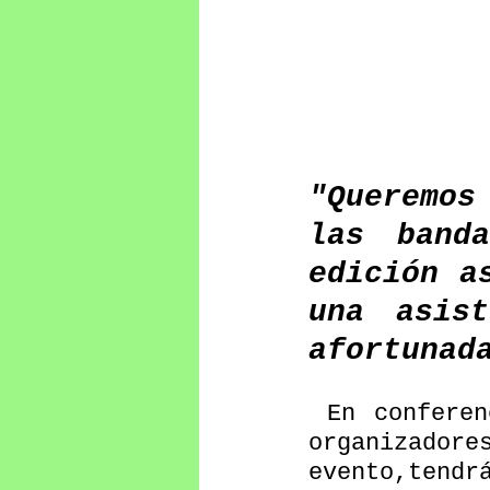
"Queremos
las band
edición a
una asis
afortunad
 En conferencia de prensa,autoridades, patrocinadores y 
organizador
evento,tend