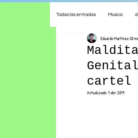
Todas las entradas
Música
d
Eduardo Martínez
30 m
Arte
Shows
Comida
Maldit
Genita
Ambiente
Hogar
Fina
cartel
Actualizado:
1 abr 2019