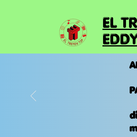
EL T
EDDY
A
P
d