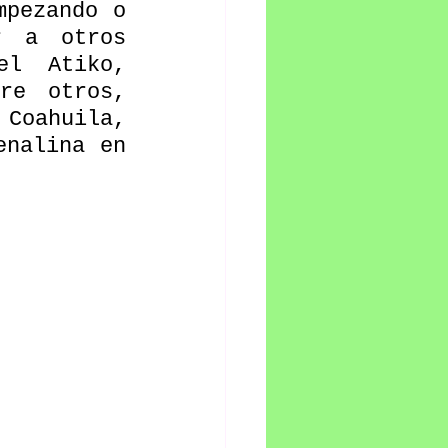
pezando o 
 a otros 
l Atiko, 
re otros, 
Coahuila, 
nalina en 