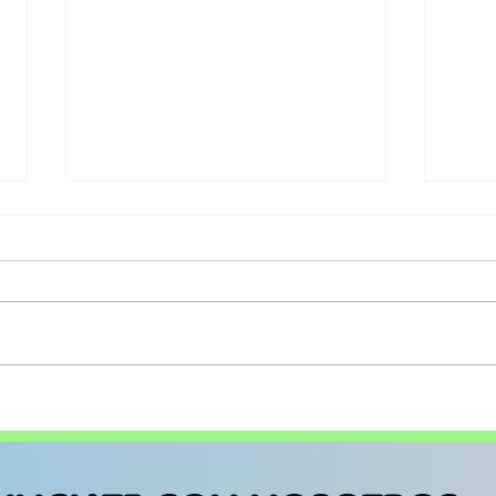
Karen Souza prepara
Mor
su prox show en
pri
Ciudad de México
“Mi
rec