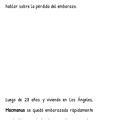
hablar sobre la pérdida del embarazo.
Luego de 28 años y viviendo en Los Ángeles, 
Macmanus
 se quedó embarazada rápidamente 
y admitió que el aborto espontáneo era algo 
que no había entrado en su atención personal; 