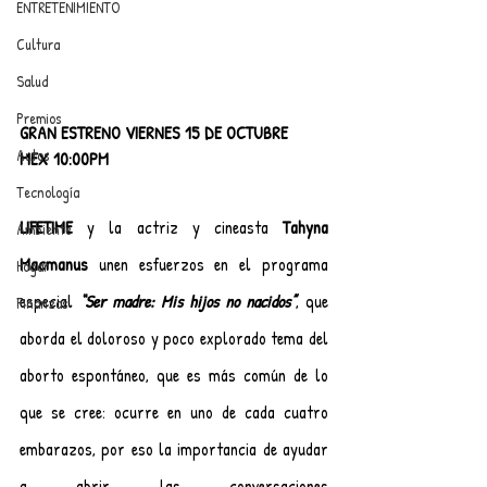
ENTRETENIMIENTO
Cultura
Salud
Premios
GRAN ESTRENO VIERNES 15 DE OCTUBRE
Autos
MEX 10:00PM 
Tecnología
LIFETIME
 y la actriz y cineasta 
Tahyna 
Ambiente
Macmanus
 unen esfuerzos en el programa 
Hogar
especial 
“Ser madre: Mis hijos no nacidos”
, que 
Finanzas
aborda el doloroso y poco explorado tema del 
aborto espontáneo, que es más común de lo 
que se cree: ocurre en uno de cada cuatro 
embarazos, por eso la importancia de ayudar 
a abrir las conversaciones 