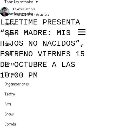
Todas las entradas
Eduardo Martínez
Todas las entradas
15 oct 2021
3 min de lectura
LIFETIME PRESENTA
Música
“SER MADRE: MIS
deporte
EL TRENDY TOP
HIJOS NO NACIDOS”,
cine
CON EDDY MARTINEZ
ESTRENO VIERNES 15
Moda
DE OCTUBRE A LAS
Series
10:00 PM
Turismo
ANUNCIATE CON NOSOTROS
Organizaciones
Teatro
PARA MÁS INFORMACIÓN:
Arte
dinamicaseltrendytop@gmail.com
Shows
Comida