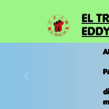
EL T
EDDY
A
P
d