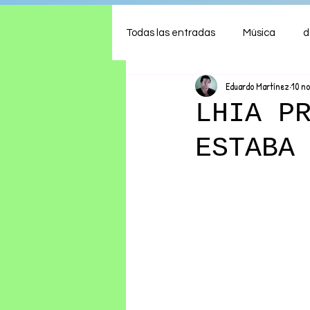
Todas las entradas
Música
d
Eduardo Martínez
10 n
Arte
Shows
Comida
LHIA P
ESTABA
Ambiente
Hogar
Fina