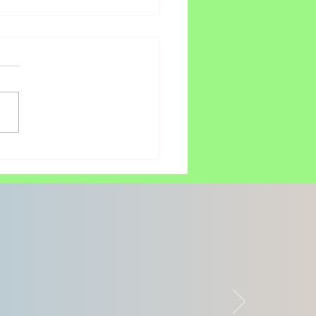
a estrena este
mero de abril
crodosis” su más
iente álbum