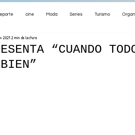
eporte
cine
Moda
Series
Turismo
Organ
ov 2021
2 min de lectura
ENTRETENIMIENTO
Cultura
Salud
Premios
RESENTA “CUANDO TOD
 BIEN”
nzas