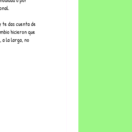
modidad o por 
nal. 
 te das cuenta de 
ambio hicieron que 
 a la larga, no 