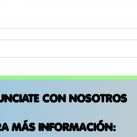
Karen Souza prepara
Mor
su prox show en
pri
Ciudad de México
“Mi
rec
UNCIATE CON NOSOTROS
RA MÁS INFORMACIÓN: