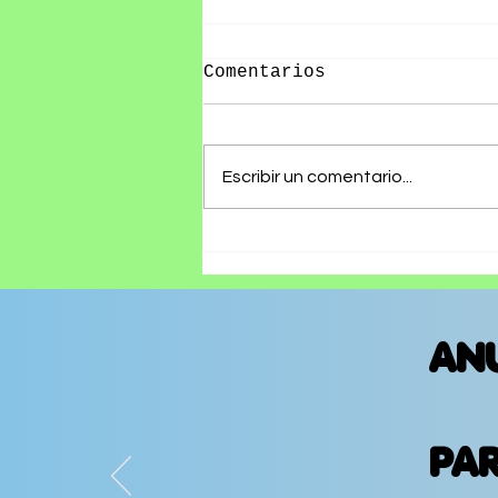
Comentarios
Escribir un comentario...
10 datos curiosos del
Vive Latino
AN
PA