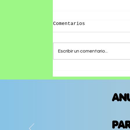
Comentarios
Escribir un comentario...
CHARLY Y ATLAS FÚTBOL
CLUB GANAN LA FINAL
DEL APERTURA 2021 DE
LA LIGA MX
AN
PA