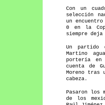
Con un cuad
selección na
un encuentro
0 en la Cop
siempre deja
Un partido 
Martino agu
portería en
cuenta de G
Moreno tras 
cabeza.
Pasaron los 
de los mexi
Raúl Jiménez