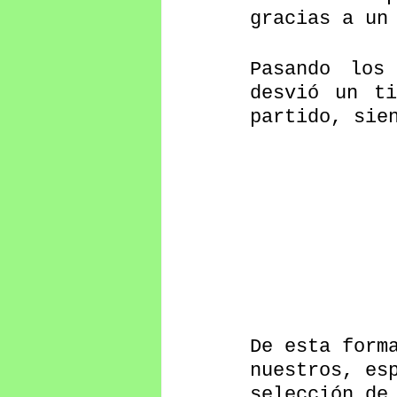
gracias a un
Pasando los
desvió un ti
partido, sie
De esta form
nuestros, es
selección de