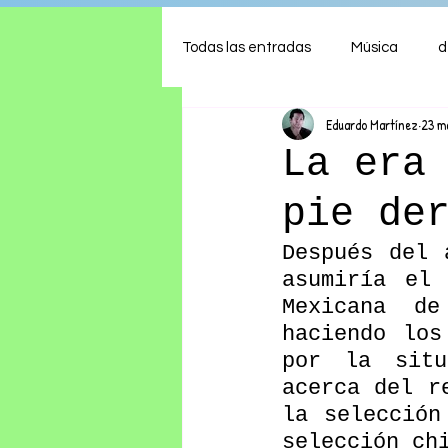
Todas las entradas
Música
d
Eduardo Martínez
23 m
Arte
Shows
Comida
La era
pie de
Ambiente
Hogar
Fina
Después del 
asumiría el 
Mexicana de
haciendo los
por la situ
acerca del r
la selección
selección ch