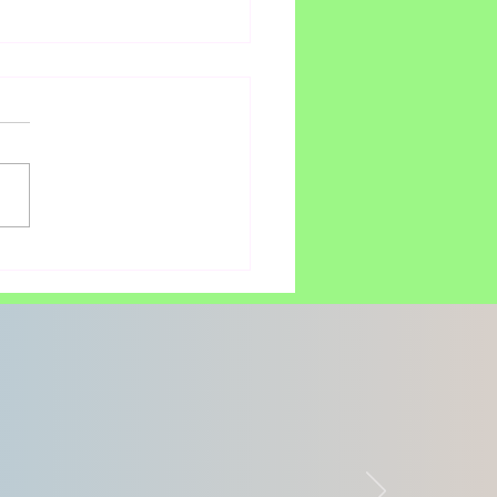
 YEAR TO GO TO THE
A WORLD CUP QATAR
2™