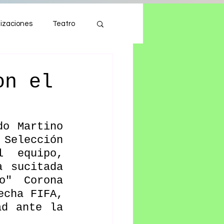
izaciones
Teatro
Autos
Tecnología
on el
o Martino 
Selección 
 equipo, 
 sucitada 
" Corona 
cha FIFA, 
d ante la 