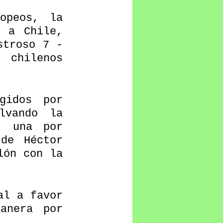
opeos, la 
 a Chile, 
troso 7 - 
chilenos 
idos por 
lvando la 
 una por 
de Héctor 
ón con la 
l a favor 
anera por 