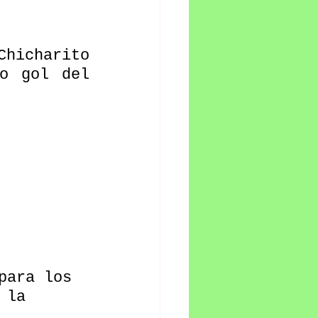
hicharito 
o gol del 
para los 
 la 