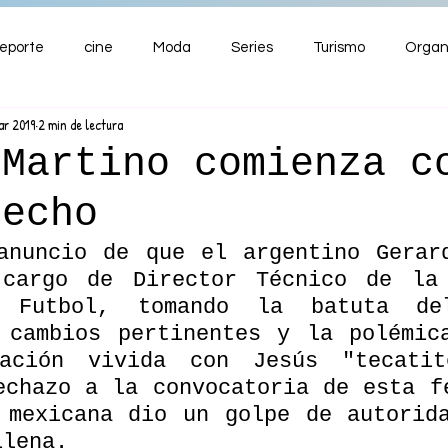
eporte
cine
Moda
Series
Turismo
Organ
ar 2019
2 min de lectura
ENTRETENIMIENTO
Cultura
Salud
Premios
 Martino comienza c
recho
nzas
anuncio de que el argentino Gerard
cargo de Director Técnico de la 
 Futbol, tomando la batuta del
 cambios pertinentes y la polémica
ación vivida con Jesús "tecatito
echazo a la convocatoria de esta fe
 mexicana dio un golpe de autorida
ilena.