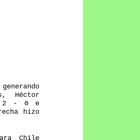
generando 
,  Héctor 
 2 - 0 e 
echa hizo 
ra Chile 