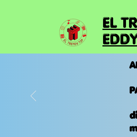
EL T
EDDY
A
P
d