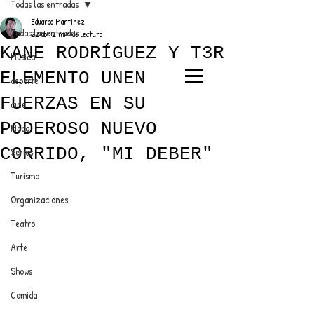
Todas las entradas
Eduardo Martínez
Todas las entradas
22 abr
2 min de lectura
KANE RODRÍGUEZ Y T3R
Música
ELEMENTO UNEN
deporte
EL TRENDY TOP
FUERZAS EN SU
cine
CON EDDY MARTINEZ
PODEROSO NUEVO
Moda
CORRIDO, "MI DEBER"
Series
Turismo
ANUNCIATE CON NOSOTROS
Organizaciones
Teatro
PARA MÁS INFORMACIÓN:
Arte
dinamicaseltrendytop@gmail.com
Shows
Comida