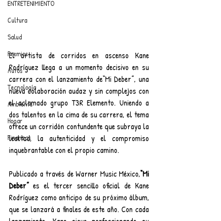
ENTRETENIMIENTO
Cultura
Salud
Premios
El artista de corridos en ascenso Kane 
Rodríguez llega a un momento decisivo en su 
Autos
carrera con el lanzamiento de“Mi Deber”, una 
Tecnología
nueva colaboración audaz y sin complejos con 
el aclamado grupo T3R Elemento. Uniendo a 
Ambiente
dos talentos en la cima de su carrera, el tema 
Hogar
ofrece un corridón contundente que subraya la 
Finanzas
lealtad, la autenticidad y el compromiso 
inquebrantable con el propio camino.
Publicado a través de Warner Music México,
“Mi 
Deber”
 es el tercer sencillo oficial de Kane 
Rodríguez como anticipo de su próximo álbum, 
que se lanzará a finales de este año. Con cada 