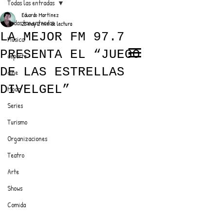
Todas las entradas
Eduardo Martínez
Todas las entradas
25 may
2 min de lectura
LA MEJOR FM 97.7
Música
PRESENTA EL “JUEGO
deporte
EL TRENDY TOP
DE LAS ESTRELLAS
cine
CON EDDY MARTINEZ
DIVELGEL”
Moda
Series
Turismo
ANUNCIATE CON NOSOTROS
Organizaciones
Teatro
PARA MÁS INFORMACIÓN:
Arte
dinamicaseltrendytop@gmail.com
Shows
Comida