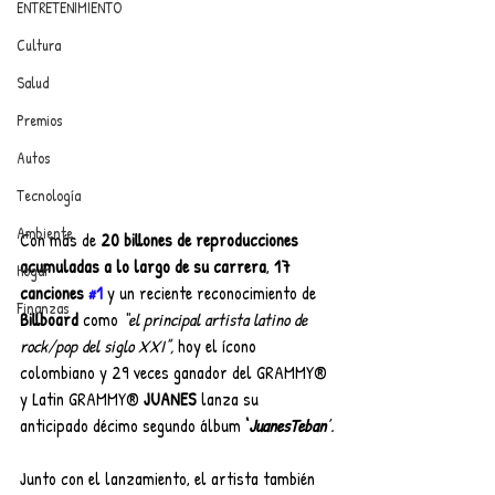
ENTRETENIMIENTO
Cultura
Salud
Premios
Autos
Tecnología
Ambiente
Con más de 
20 billones de reproducciones 
acumuladas a lo largo de su carrera
, 
17 
Hogar
canciones 
#1
 y un reciente reconocimiento de 
Finanzas
Billboard
 como 
“el principal artista latino de 
rock/pop del siglo XXI”,
 hoy el ícono 
colombiano y 29 veces ganador del GRAMMY® 
y Latin GRAMMY® 
JUANES
 lanza su 
anticipado décimo segundo álbum 
‘
JuanesTeban
’.
Junto con el lanzamiento, el artista también 