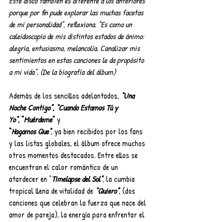
Este disco también es diferente a los anteriores 
porque por fin pude explorar las muchas facetas 
de mi personalidad”, reflexiona. “Es como un 
caleidoscopio de mis distintos estados de ánimo: 
alegría, entusiasmo, melancolía. Canalizar mis 
sentimientos en estas canciones le da propósito 
a mi vida”.
(De la biografía del álbum)
Además de los sencillos adelantados, 
“Una 
Noche Contigo”, “Cuando Estamos Tú y 
Yo”,
“
Muérdeme
”
 y
“
Hagamos Que”
, ya bien recibidos por los fans 
y las listas globales, el álbum ofrece muchos 
otros momentos destacados. Entre ellos se 
encuentran el calor romántico de un 
atardecer en “
Timelapse del Sol”
, la cumbia 
tropical llena de vitalidad de 
“Quiero”
, (dos 
canciones que celebran la fuerza que nace del 
amor de pareja), la energía para enfrentar el 