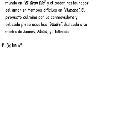
mundo en “
El Gran Día
”
 y el poder restaurador 
del amor en tiempos difíciles en 
“
Humano”
.
 El 
proyecto culmina con la conmovedora y 
delicada pieza acústica 
“Madre”
,
 dedicada a la 
madre de Juanes, 
Alicia
, ya fallecida
Entradas recientes
Ver todo