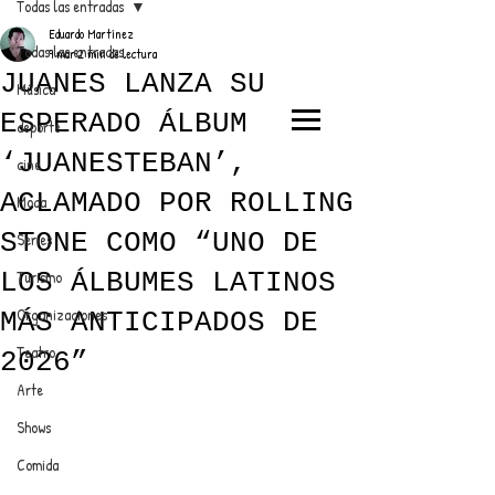
Todas las entradas
Eduardo Martínez
Todas las entradas
9 mar
2 min de lectura
JUANES LANZA SU
Música
ESPERADO ÁLBUM
deporte
EL TRENDY TOP
‘JUANESTEBAN’,
cine
CON EDDY MARTINEZ
ACLAMADO POR ROLLING
Moda
STONE COMO “UNO DE
Series
LOS ÁLBUMES LATINOS
Turismo
ANUNCIATE CON NOSOTROS
Organizaciones
MÁS ANTICIPADOS DE
Teatro
2026”
PARA MÁS INFORMACIÓN:
Arte
dinamicaseltrendytop@gmail.com
Shows
Comida