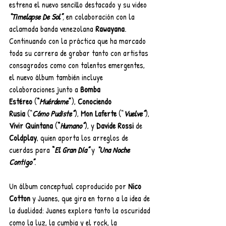
estrena el nuevo sencillo destacado y su video 
“Timelapse De Sol”
, 
en colaboración con la 
aclamada banda venezolana 
Rawayana
. 
Continuando con la práctica que ha marcado 
toda su carrera de grabar tanto con artistas 
consagrados como con talentos emergentes, 
el nuevo álbum también incluye 
colaboraciones junto a 
Bomba 
Estéreo
 (
“
Muérdeme
”
), 
Conociendo 
Rusia
 (“
Cómo Pudiste”
), 
Mon Laferte
 (“
Vuelve”
), 
Vivir Quintana
 (
“
Humano”
), y 
Davide Rossi
 de 
Coldplay
, quien aporta los arreglos de 
cuerdas para 
“
El Gran Día”
 y 
“Una Noche 
Contigo”
.
Un álbum conceptual coproducido por 
Nico 
Cotton 
y Juanes, que gira en torno a la idea de 
la dualidad: Juanes explora tanto la oscuridad 
como la luz, la cumbia y el rock, la 