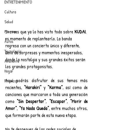
ENTRETENIMIENTO
Cultura
Salud
Si crees que ya lo has visto todo sobre 
KUDAI
, 
Premios
es momento de replantearlo. La banda 
Autos
regresa con un concierto único y diferente, 
Tecnología
lleno de sorpresas y momentos inesperados, 
donde la nostalgia y sus grandes éxitos serán 
Ambiente
los grandes protagonistas.
Hogar
Aquí podrás disfrutar de sus temas más 
Finanzas
recientes, 
“Harakiri”
 y 
“Karma”
, así como de 
canciones que marcaron a toda una generación 
como 
“Sin Despertar”
, 
“Escapar”
, 
“Morir de 
Amor”
, 
“Ya Nada Queda”
, entre muchos otros, 
que formarán parte de esta nueva etapa.
No te despegues de las redes sociales de 