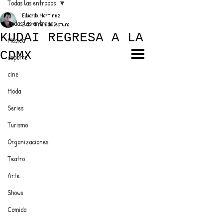
Todas las entradas
Eduardo Martínez
Todas las entradas
2 abr
1 min de lectura
KUDAI REGRESA A LA
Música
CDMX
deporte
EL TRENDY TOP
cine
CON EDDY MARTINEZ
Moda
Series
Turismo
ANUNCIATE CON NOSOTROS
Organizaciones
Teatro
PARA MÁS INFORMACIÓN:
Arte
dinamicaseltrendytop@gmail.com
Shows
Comida