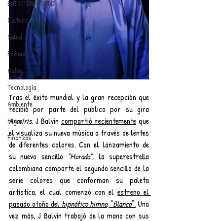
ENTRETENIMIENTO
Cultura
Salud
Premios
Autos
Tecnología
Tras el éxito mundial y la gran recepción que 
Ambiente
recibió por parte del publico por su gira 
Arcoíris
, J Balvin 
compartió recientemente
 que 
Hogar
el visualiza su nueva música a través de lentes 
Finanzas
de diferentes colores. Con el lanzamiento de 
su nuevo sencillo 
"Morado",
 la superestrella 
colombiana comparte el segundo sencillo de la 
serie colores que conforman su paleta 
artística, el cual comenzó con el 
estreno el 
pasado otoño del 
hipnótico himno
, “
Blanco
”.
 Una 
vez más, J Balvin trabajó de la mano con sus 