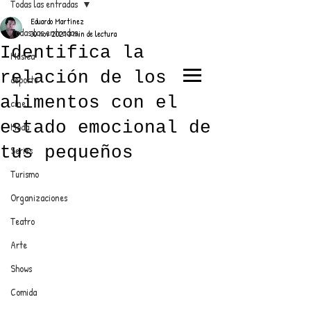
Todas las entradas
Eduardo Martínez
Todas las entradas
30 nov 2021
3 min de lectura
Identifica la
Música
relación de los
deporte
EL TRENDY TOP
alimentos con el
cine
CON EDDY MARTINEZ
estado emocional de
Moda
tus pequeños
Series
Turismo
ANUNCIATE CON NOSOTROS
Organizaciones
Teatro
PARA MÁS INFORMACIÓN:
Arte
dinamicaseltrendytop@gmail.com
Shows
Comida