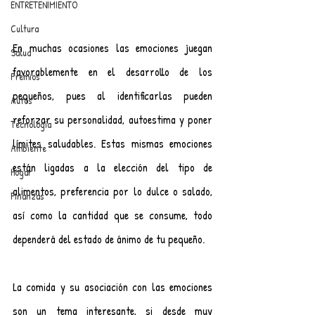
ENTRETENIMIENTO
Cultura
En muchas ocasiones las emociones juegan 
Salud
favorablemente en el desarrollo de los 
Premios
pequeños, pues al identificarlas pueden 
Autos
reforzar su personalidad, autoestima y poner 
Tecnología
límites saludables. Estas mismas emociones 
Ambiente
están ligadas a la elección del tipo de 
Hogar
alimentos, preferencia por lo dulce o salado, 
Finanzas
así como la cantidad que se consume, todo 
dependerá del estado de ánimo de tu pequeño.
La comida y su asociación con las emociones 
son un tema interesante, si desde muy 