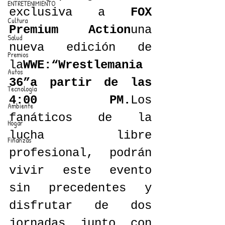
ENTRETENIMIENTO
exclusiva a 
FOX 
Cultura
Premium Action
una 
Salud
nueva edición de 
Premios
la
WWE:“Wrestlemania 
Autos
36”a partir de las 
Tecnología
4:00 PM.
Los 
Ambiente
fanáticos de la 
Hogar
lucha libre 
Finanzas
profesional, podrán 
vivir este evento 
sin precedentes y 
disfrutar de dos 
jornadas junto con 