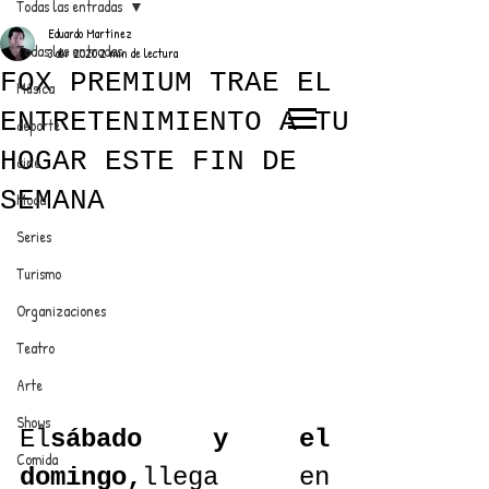
Todas las entradas
Eduardo Martínez
Todas las entradas
3 abr 2020
2 min de lectura
FOX PREMIUM TRAE EL
Música
ENTRETENIMIENTO A TU
deporte
EL TRENDY TOP
HOGAR ESTE FIN DE
cine
CON EDDY MARTINEZ
SEMANA
Moda
Series
Turismo
ANUNCIATE CON NOSOTROS
Organizaciones
Teatro
PARA MÁS INFORMACIÓN:
Arte
dinamicaseltrendytop@gmail.com
Shows
El
sábado y el 
Comida
domingo,
llega en 