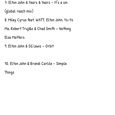
7. Elton John & Years & Years – It's a sin 
(global reach mix)
8. Miley Cyrus feat. WATT, Elton John, Yo-Yo 
Ma, Robert Trujillo & Chad Smith – Nothing 
Else Matters
9. Elton John & SG Lewis – Orbit                       
10. Elton John & Brandi Carlile – Simple 
Things           
11. Jimmie Allen & Elton John – Beauty In The 
Bones            
12. Lil Nas X feat. Elton John – One Of Me
13. Elton John & Eddie Vedder – E-Ticket