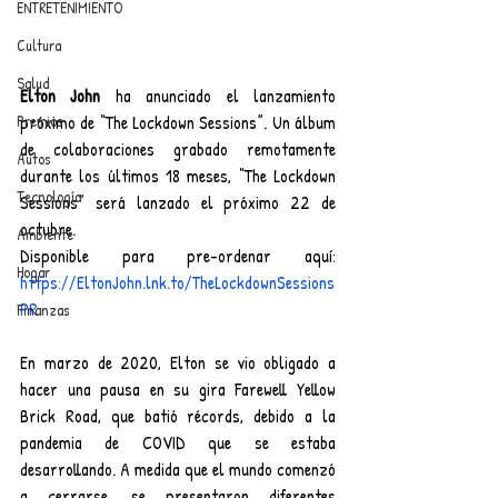
ENTRETENIMIENTO
Cultura
Salud
Elton John 
ha anunciado el lanzamiento 
Premios
próximo de “The Lockdown Sessions”. Un álbum 
de colaboraciones grabado remotamente 
Autos
durante los últimos 18 meses, “The Lockdown 
Tecnología
Sessions” será lanzado el próximo 22 de 
octubre.
Ambiente
Disponible para pre-ordenar aquí: 
Hogar
https://EltonJohn.lnk.to/TheLockdownSessions
PR
Finanzas
En marzo de 2020, Elton se vio obligado a 
hacer una pausa en su gira Farewell Yellow 
Brick Road, que batió récords, debido a la 
pandemia de COVID que se estaba 
desarrollando. A medida que el mundo comenzó 
a cerrarse, se presentaron diferentes 