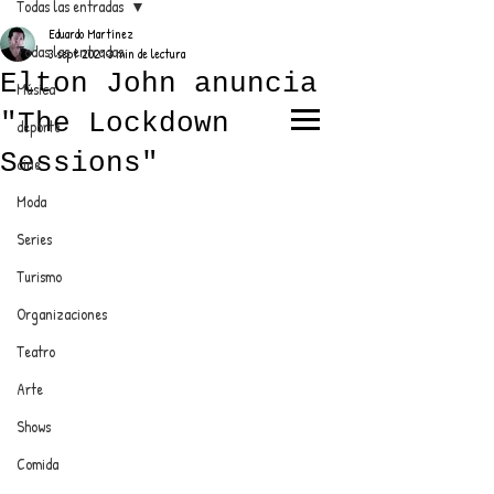
Todas las entradas
Eduardo Martínez
Todas las entradas
3 sept 2021
3 min de lectura
Elton John anuncia
Música
"The Lockdown
deporte
EL TRENDY TOP
Sessions"
cine
CON EDDY MARTINEZ
Moda
Series
Turismo
ANUNCIATE CON NOSOTROS
Organizaciones
Teatro
PARA MÁS INFORMACIÓN:
Arte
dinamicaseltrendytop@gmail.com
Shows
Comida