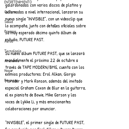
ENTRETENIMIENTO
galardonadas con varios discos de platino y 
aclamadas a nivel internacional, lanzaron su 
Cultura
nuevo single "INVISIBLE", con un videoclip que 
Salud
lo acompaña, junto con detalles oficiales sobre 
Premios
su muy esperado décimo quinto álbum de 
estudio, FUTURE PAST.  
Autos
Tecnología
Su nuevo álbum FUTURE PAST, que se lanzará 
mundialmente el próximo 22 de octubre a 
Ambiente
través de TAPE MODERN/BMG, cuenta con los 
Hogar
eximios productores: Erol Alkan, Giorgio 
Finanzas
Moroder y Mark Ronson, además del invitado 
especial Graham Coxon de Blur en la guitarra, 
el ex pianista de Bowie, Mike Garson y las 
voces de Lykke Li, y más emocionantes 
colaboraciones por anunciar.
"INVISIBLE", el primer single de FUTURE PAST, 