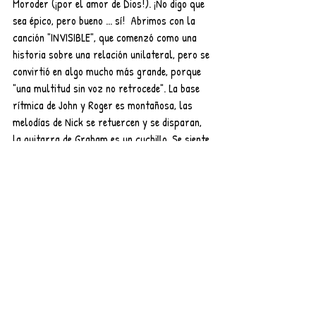
Moroder (¡por el amor de Dios!). ¡No digo que 
sea épico, pero bueno ... sí!  Abrimos con la 
canción "INVISIBLE", que comenzó como una 
historia sobre una relación unilateral, pero se 
convirtió en algo mucho más grande, porque 
"una multitud sin voz no retrocede". La base 
rítmica de John y Roger es montañosa, las 
melodías de Nick se retuercen y se disparan, 
la guitarra de Graham es un cuchillo. Se siente 
exactamente bien".
musica
musica nueva
estrenos
Musica
nuevo sencillo
album
bmg
Música
Entradas recientes
Ver todo