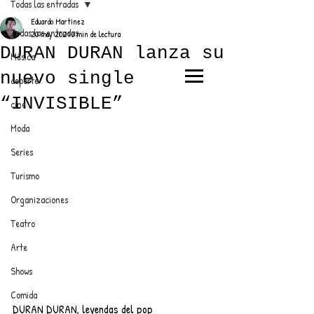
Todas las entradas
Eduardo Martínez
Todas las entradas
20 may 2021
3 min de lectura
DURAN DURAN lanza su
Música
nuevo single
deporte
EL TRENDY TOP
“INVISIBLE”
cine
CON EDDY MARTINEZ
Moda
Series
Turismo
ANUNCIATE CON NOSOTROS
Organizaciones
Teatro
PARA MÁS INFORMACIÓN:
Arte
dinamicaseltrendytop@gmail.com
Shows
Comida
DURAN DURAN, leyendas del pop 