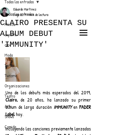
Todas las entradas
Eduardo Martínez
Todas las entradas
5 ago 2019
1 min de lectura
CLAIRO PRESENTA SU
Música
ALBUM DEBUT
deporte
EL TRENDY TOP
'IMMUNITY'
cine
CON EDDY MARTINEZ
Moda
Series
Turismo
ANUNCIATE CON NOSOTROS
Organizaciones
Uno de los debuts más esperados del 2019, 
Teatro
PARA MÁS INFORMACIÓN:
Clairo,
 de 20 años, ha lanzado su primer 
Arte
álbum de larga duración 
IMMUNITY
 en 
FADER 
dinamicaseltrendytop@gmail.com
Label
 hoy.
Shows
Comida
Incluyendo las canciones previamente lanzadas 