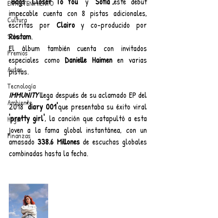
"
Bags
","
Closer To You
" y 
"Sofía",
este debut 
ENTRETENIMIENTO
impecable cuenta con 8 pistas adicionales, 
Cultura
escritas por 
Clairo
 y co-producido por 
Rostam
.
Salud
El álbum también cuenta con invitados 
Premios
especiales como 
Danielle Haimen
 en varias 
Autos
pistas.
Tecnología
IMMUNITY
 llega después de su aclamado EP del 
Ambiente
2018 
'diary 001'
que presentaba su éxito viral 
'pretty girl'
, la canción que catapultó a esta 
Hogar
joven a la fama global instantánea, con un 
Finanzas
amasado 
338.6 Millones
 de escuchas globales 
combinadas hasta la fecha.