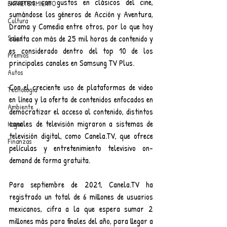
usuarios con gustos en clásicos del cine, 
ENTRETENIMIENTO
sumándose los géneros de Acción y Aventura, 
Cultura
Drama y Comedia entre otros, por lo que hoy 
Salud
cuenta con más de 25 mil horas de contenido y 
es considerado dentro del top 10 de los 
Premios
principales canales en Samsung TV Plus. 
Autos
Con el creciente uso de plataformas de video 
Tecnología
en línea y la oferta de contenidos enfocados en 
Ambiente
democratizar el acceso al contenido, distintos 
canales de televisión migraron a sistemas de 
Hogar
televisión digital, como Canela.TV, que ofrece 
Finanzas
películas y entretenimiento televisivo on- 
demand de forma gratuita.
Para septiembre de 2021, Canela.TV ha 
registrado un total de 6 millones de usuarios 
mexicanos, cifra a la que espera sumar 2 
millones más para finales del año, para llegar a 