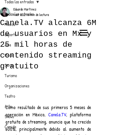
Todas las entradas
Eduardo Martínez
Todas las entradas
4 oct 2021
0 min de lectura
Canela.TV alcanza 6M
Música
de usuarios en Mx y
deporte
EL TRENDY TOP
25 mil horas de
cine
CON EDDY MARTINEZ
contenido streaming
Moda
gratuito
Series
Turismo
ANUNCIATE CON NOSOTROS
Organizaciones
Teatro
PARA MÁS INFORMACIÓN:
Arte
Como resultado de sus primeros 5 meses de 
dinamicaseltrendytop@gmail.com
operación en México, 
Canela.TV
, plataforma 
Shows
gratuita de streaming, anuncia que ha crecido 
Comida
600%, principalmente debido al aumento de 