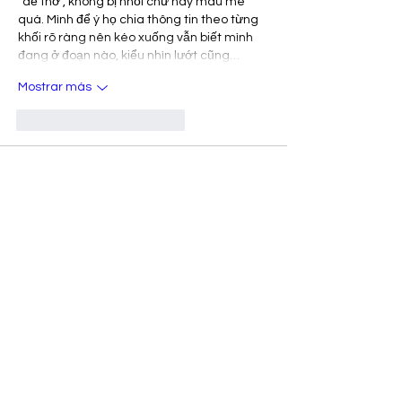
“dễ thở”, không bị nhồi chữ hay màu mè 
quá. Mình để ý họ chia thông tin theo từng 
khối rõ ràng nên kéo xuống vẫn biết mình 
đang ở đoạn nào, kiểu nhìn lướt cũng…
Mostrar más
Me gusta
Reaccionar
Invitado
27 jun
sunwin
 mình vừa ghé lướt thử do thấy tên 
xuất hiện nhiều, kiểu tò mò xem trang họ 
trình bày ra sao thôi. Ấn tượng đầu là bố 
cục nhìn khá “thoáng”, chia thành từng 
mảng nội dung rõ ràng nên mới vào cũng 
không bị ngợp chữ. Mình dùng điện thoại là 
chính, thấy thao tác cuộn và chuyển qua lại 
giữa các mục khá mượt, chắc họ có tối ưu 
giao diện như phần giới thiệu nói. Mình…
Mostrar más