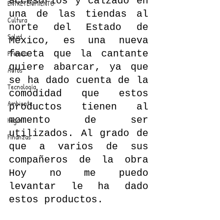
accesorios y calzado en 
ENTRETENIMIENTO
una de las tiendas al 
Cultura
norte del Estado de 
Salud
México, es una nueva 
faceta que la cantante 
Premios
quiere abarcar, ya que 
Autos
se ha dado cuenta de la 
Tecnología
comodidad que estos 
Ambiente
productos tienen al 
momento de ser 
Hogar
utilizados. Al grado de 
Finanzas
que a varios de sus 
compañeros de la obra 
Hoy no me puedo 
levantar le ha dado 
estos productos.