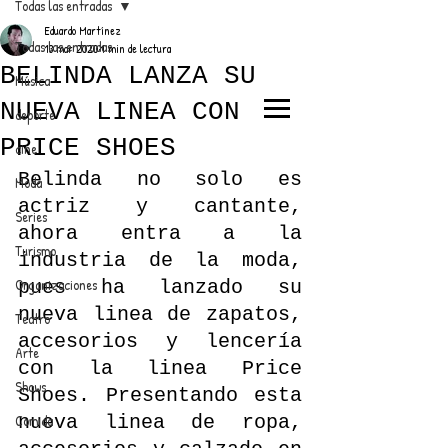
Todas las entradas
Eduardo Martínez
Todas las entradas
13 mar 2020
1 min de lectura
BELINDA LANZA SU
Música
NUEVA LINEA CON
deporte
EL TRENDY TOP
PRICE SHOES
cine
CON EDDY MARTINEZ
Belinda no solo es 
Moda
actriz y cantante, 
Series
ahora entra a la 
Turismo
industria de la moda, 
ANUNCIATE CON NOSOTROS
Organizaciones
pues ha lanzado su 
nueva linea de zapatos, 
Teatro
PARA MÁS INFORMACIÓN:
accesorios y lencería 
Arte
con la linea Price 
dinamicaseltrendytop@gmail.com
Shows
Shoes. Presentando esta 
Comida
nueva linea de ropa, 