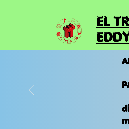
EL T
EDDY
A
P
d