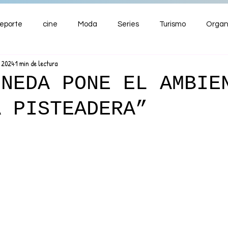
eporte
cine
Moda
Series
Turismo
Organ
l 2024
1 min de lectura
ENTRETENIMIENTO
Cultura
Salud
Premios
INEDA PONE EL AMBIE
A PISTEADERA”
nzas