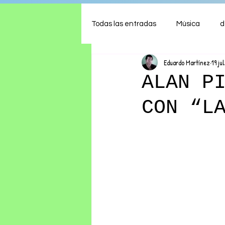
Todas las entradas
Música
d
Eduardo Martínez
19 ju
Arte
Shows
Comida
ALAN P
CON “L
Ambiente
Hogar
Fina