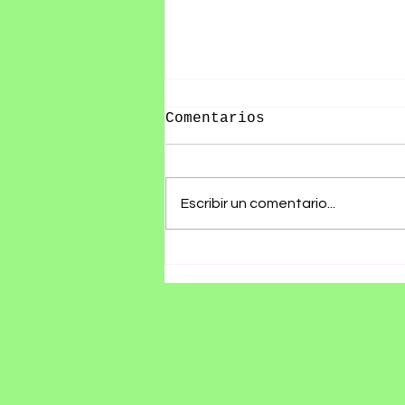
Comentarios
Escribir un comentario...
Olivia Wald presenta
"Otra Que Arde", un
álbum que convierte
las cicatrices del
amor en canciones