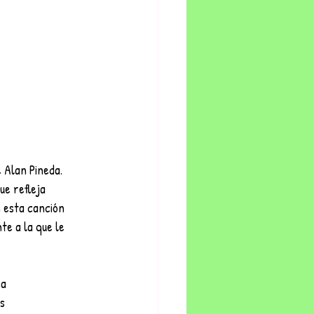
 Alan Pineda. 
ue refleja 
n esta canción 
te a la que le 
ma
es