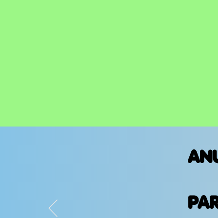
AN
PA