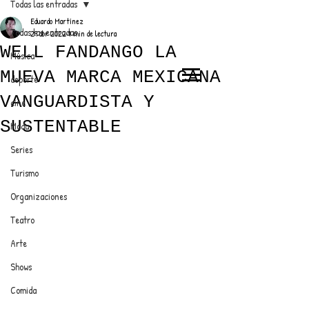
Todas las entradas
Eduardo Martínez
Todas las entradas
29 abr 2022
1 min de lectura
WELL FANDANGO LA
Música
MUEVA MARCA MEXICANA
deporte
EL TRENDY TOP
VANGUARDISTA Y
cine
CON EDDY MARTINEZ
SUSTENTABLE
Moda
Series
Turismo
ANUNCIATE CON NOSOTROS
Organizaciones
Teatro
PARA MÁS INFORMACIÓN:
Arte
dinamicaseltrendytop@gmail.com
Shows
Comida