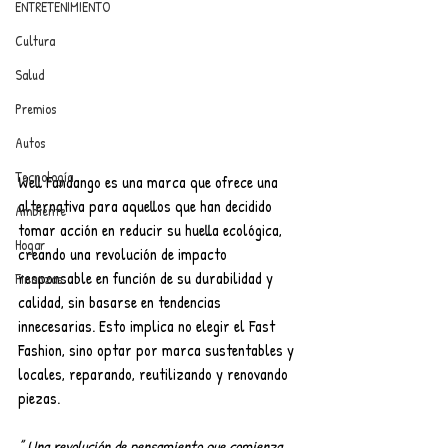
ENTRETENIMIENTO
Cultura
Salud
Premios
Autos
Tecnología
Well Fandango es una marca que ofrece una 
alternativa para aquellos que han decidido 
Ambiente
tomar acción en reducir su huella ecológica, 
Hogar
creando una revolución de impacto 
responsable en función de su durabilidad y 
Finanzas
calidad, sin basarse en tendencias 
innecesarias. Esto implica no elegir el Fast 
Fashion, sino optar por marca sustentables y 
locales, reparando, reutilizando y renovando 
piezas.
” Una revolución de pensamiento que comienza 