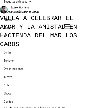
Todas las entradas
Eduardo Martínez
Todas las entradas
9 feb 2023
2 min de lectura
VUELA A CELEBRAR EL
Música
AMOR Y LA AMISTAD EN
deporte
EL TRENDY TOP
HACIENDA DEL MAR LOS
cine
CON EDDY MARTINEZ
CABOS
Moda
Series
Turismo
ANUNCIATE CON NOSOTROS
Organizaciones
Teatro
PARA MÁS INFORMACIÓN:
Arte
dinamicaseltrendytop@gmail.com
Shows
Comida