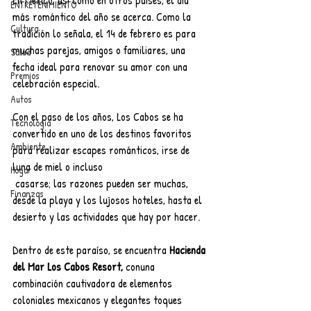
En México, así como en otros países, el día 
ENTRETENIMIENTO
más romántico del año se acerca. Como la 
Cultura
tradición lo señala, el 14 de febrero es para 
muchas parejas, amigos o familiares, una 
Salud
fecha ideal para renovar su amor con una 
Premios
celebración especial.
Autos
Con el paso de los años, Los Cabos se ha 
Tecnología
convertido en uno de los destinos favoritos 
Ambiente
para realizar escapes románticos, irse de 
luna de miel o incluso
Hogar
 casarse; las razones pueden ser muchas, 
Finanzas
desde la playa y los lujosos hoteles, hasta el 
desierto y las actividades que hay por hacer.  
Dentro de este paraíso, se encuentra 
Hacienda 
del Mar Los Cabos Resort, 
conuna 
combinación cautivadora de elementos 
coloniales mexicanos y elegantes toques 