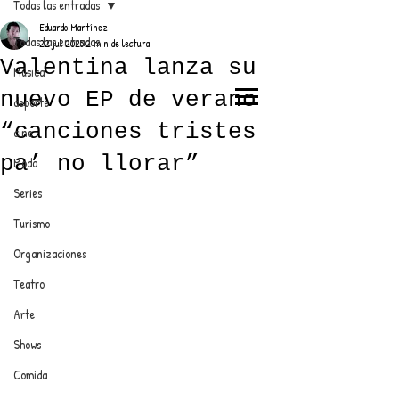
Todas las entradas
Eduardo Martínez
Todas las entradas
22 jul 2025
2 min de lectura
Valentina lanza su
Música
nuevo EP de verano
deporte
EL TRENDY TOP
“canciones tristes
cine
CON EDDY MARTINEZ
pa’ no llorar”
Moda
Series
Turismo
ANUNCIATE CON NOSOTROS
Organizaciones
Teatro
PARA MÁS INFORMACIÓN:
Arte
dinamicaseltrendytop@gmail.com
Shows
Comida