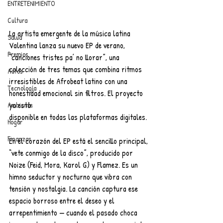
ENTRETENIMIENTO
Cultura
La artista emergente de la música latina 
Salud
Valentina lanza su nuevo EP de verano, 
Premios
“canciones tristes pa’ no llorar”, una 
colección de tres temas que combina ritmos 
Autos
irresistibles de Afrobeat latino con una 
Tecnología
honestidad emocional sin filtros. El proyecto 
ya está
Ambiente
disponible en todas las plataformas digitales.
Hogar
Finanzas
En el corazón del EP está el sencillo principal, 
“vete conmigo de la disco”, producido por 
Noize (Feid, Mora, Karol G) y Flamez. Es un 
himno seductor y nocturno que vibra con 
tensión y nostalgia. La canción captura ese 
espacio borroso entre el deseo y el 
arrepentimiento — cuando el pasado choca 