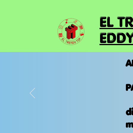
EL T
EDDY
A
P
d