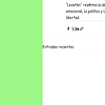
“Leviatán” reafirma la i
emocional, lo político y
libertad.
Entradas recientes