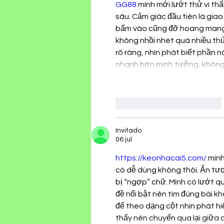
GG88
 mình mới lướt thử vì th
sâu. Cảm giác đầu tiên là giao
bấm vào cũng đỡ hoang mang. M
không nhồi nhét quá nhiều thứ
rõ ràng, nhìn phát biết phần n
nhanh hơn mình tưởng, không p
Me gusta
Reaccionar
Invitado
06 jul
https://keonhacai5.com/
 mìn
có dễ dùng không thôi. Ấn tượ
bị “ngợp” chữ. Mình có lướt qu
đề nổi bật nên tìm đúng bài kh
để theo dạng cột nhìn phát hi
thấy nên chuyển qua lại giữa 