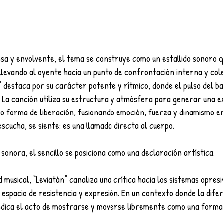
sa y envolvente, el tema se construye como un estallido sonoro q
, llevando al oyente hacia un punto de confrontación interna y cole
 destaca por su carácter potente y rítmico, donde el pulso del bai
 La canción utiliza su estructura y atmósfera para generar una e
mo forma de liberación, fusionando emoción, fuerza y dinamismo e
escucha, se siente: es una llamada directa al cuerpo.
 sonora, el sencillo se posiciona como una declaración artística.
d musical, “Leviatán” canaliza una crítica hacia los sistemas opres
n espacio de resistencia y expresión. En un contexto donde la difer
indica el acto de mostrarse y moverse libremente como una forma