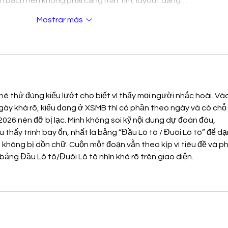
ách bạch nên không phải căng mắt tìm, layout dạng…
Mostrar más
hé thử đúng kiểu lướt cho biết vì thấy mọi người nhắc hoài. Vào
ngày khá rõ, kiểu đang ở XSMB thì có phần theo ngày và có chỗ 
026 nên đỡ bị lạc. Mình không soi kỹ nội dung dự đoán đâu, 
u thấy trình bày ổn, nhất là bảng “Đầu Lô tô / Đuôi Lô tô” để dạ
không bị dồn chữ. Cuộn một đoạn vẫn theo kịp vì tiêu đề và ph
bảng Đầu Lô tô/Đuôi Lô tô nhìn khá rõ trên giao diện.