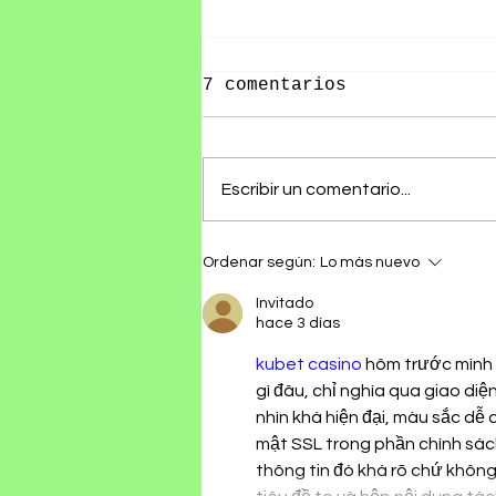
7 comentarios
Escribir un comentario...
RØZ PRESENTA SU ÁLBUM
Ordenar según:
Lo más nuevo
DEBUT SE ESTÁ
HACIENDO TARDE
Invitado
hace 3 días
kubet casino
 hôm trước mình 
gì đâu, chỉ nghía qua giao diệ
nhìn khá hiện đại, màu sắc dễ 
mật SSL trong phần chính sách
thông tin đó khá rõ chứ không 