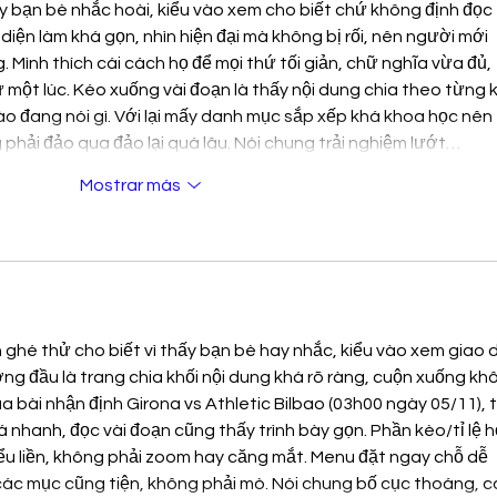
ấy bạn bè nhắc hoài, kiểu vào xem cho biết chứ không định đọc 
 diện làm khá gọn, nhìn hiện đại mà không bị rối, nên người mới 
ình thích cái cách họ để mọi thứ tối giản, chữ nghĩa vừa đủ, 
 một lúc. Kéo xuống vài đoạn là thấy nội dung chia theo từng k
ào đang nói gì. Với lại mấy danh mục sắp xếp khá khoa học nên 
hải đảo qua đảo lại quá lâu. Nói chung trải nghiệm lướt…
Mostrar más
h ghé thử cho biết vì thấy bạn bè hay nhắc, kiểu vào xem giao d
ng đầu là trang chia khối nội dung khá rõ ràng, cuộn xuống kh
a bài nhận định Girona vs Athletic Bilbao (03h00 ngày 05/11), t
á nhanh, đọc vài đoạn cũng thấy trình bày gọn. Phần kèo/tỉ lệ h
ểu liền, không phải zoom hay căng mắt. Menu đặt ngay chỗ dễ 
các mục cũng tiện, không phải mò. Nói chung bố cục thoáng, c