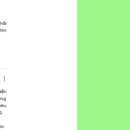
hối 
tìm 
iện 
ông 
iêu 
ọ 
ác 