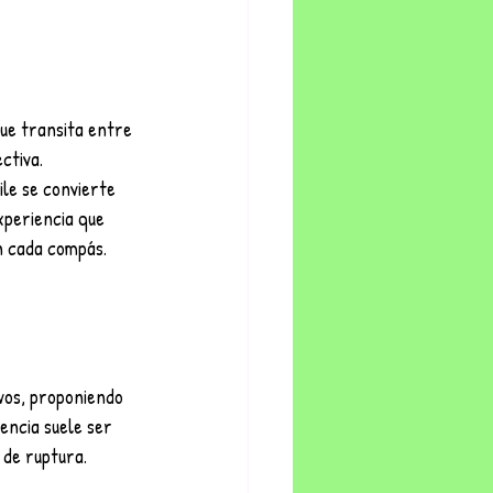
ue transita entre 
ctiva.
le se convierte 
xperiencia que 
n cada compás. 
ivos, proponiendo 
encia suele ser 
 de ruptura.