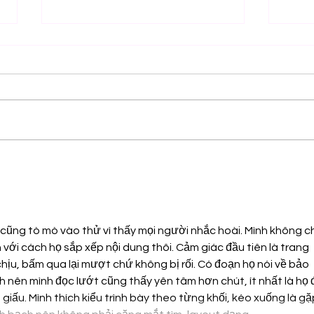
RØZ PRESENTA SU ÁLBUM
Oli
DEBUT SE ESTÁ
"Ot
HACIENDO TARDE
álb
las
amo
cũng tò mò vào thử vì thấy mọi người nhắc hoài. Mình không ch
n với cách họ sắp xếp nội dung thôi. Cảm giác đầu tiên là trang 
chịu, bấm qua lại mượt chứ không bị rối. Có đoạn họ nói về bảo 
 nên mình đọc lướt cũng thấy yên tâm hơn chút, ít nhất là họ 
giấu. Mình thích kiểu trình bày theo từng khối, kéo xuống là gặ