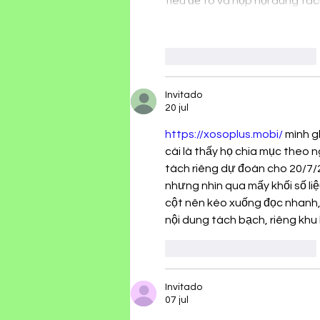
tiêu đề to và hộp nội dung t
Me gusta
Reaccionar
Invitado
20 jul
https://xosoplus.mobi/
 mình g
cái là thấy họ chia mục theo 
tách riêng dự đoán cho 20/7/2
nhưng nhìn qua mấy khối số liệ
cột nên kéo xuống đọc nhanh, 
nội dung tách bạch, riêng khu 
Me gusta
Reaccionar
Invitado
07 jul