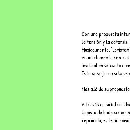
Con una propuesta inten
la tensión y la catarsis
Musicalmente, “Leviatán”
en un elemento central.
invita al movimiento co
Esta energía no solo se 
Más allá de su propuesta
A través de su intensida
la pista de baile como u
reprimida, el tema reiv