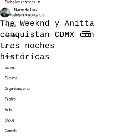
Todas las entradas
Eduardo Martínez
Todas las entradas
23 abr
1 min de lectura
The Weeknd y Anitta
Música
conquistan CDMX con
deporte
EL TRENDY TOP
tres noches
cine
CON EDDY MARTINEZ
históricas
Moda
Series
Turismo
ANUNCIATE CON NOSOTROS
Organizaciones
Teatro
PARA MÁS INFORMACIÓN:
Arte
dinamicaseltrendytop@gmail.com
Shows
Comida