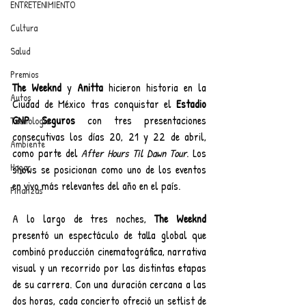
ENTRETENIMIENTO
Cultura
Salud
Premios
The Weeknd
 y 
Anitta 
hicieron historia en la 
Autos
Ciudad de México tras conquistar el 
Estadio 
GNP Seguros
 con tres presentaciones 
Tecnología
consecutivas los días 20, 21 y 22 de abril, 
Ambiente
como parte del 
After Hours Til Dawn Tour
. Los 
Hogar
shows se posicionan como uno de los eventos 
en vivo más relevantes del año en el país.
Finanzas
A lo largo de tres noches, 
The Weeknd
presentó un espectáculo de talla global que 
combinó producción cinematográfica, narrativa 
visual y un recorrido por las distintas etapas 
de su carrera. Con una duración cercana a las 
dos horas, cada concierto ofreció un setlist de 