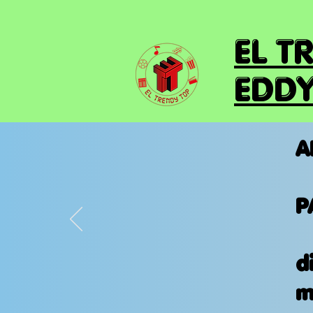
EL T
EDDY
A
P
d