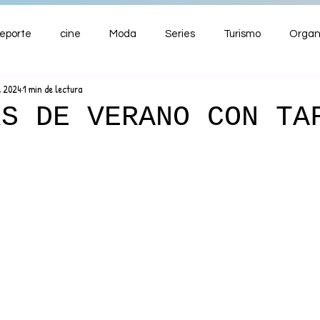
eporte
cine
Moda
Series
Turismo
Organ
l 2024
1 min de lectura
ENTRETENIMIENTO
Cultura
Salud
Premios
RS DE VERANO CON TA
nzas