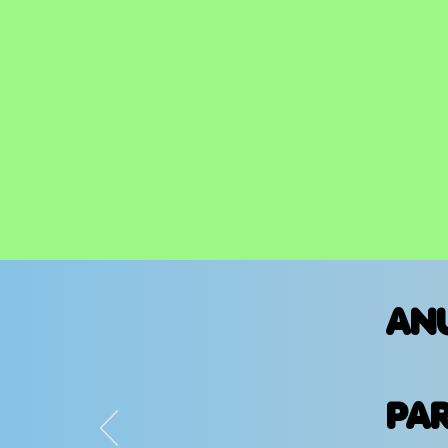
AN
PA