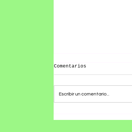
Comentarios
Escribir un comentario...
RØZ PRESENTA SU ÁLBUM
DEBUT SE ESTÁ
HACIENDO TARDE