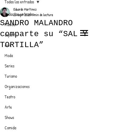
Todas las entradas
Eduardo Martínez
Todas las entradas
23 sept 2025
1 min de lectura
SANDRO MALANDRO
Música
comparte su “SAL Y
deporte
EL TRENDY TOP
TORTILLA”
cine
CON EDDY MARTINEZ
Moda
Series
Turismo
ANUNCIATE CON NOSOTROS
Organizaciones
Teatro
PARA MÁS INFORMACIÓN:
Arte
dinamicaseltrendytop@gmail.com
Shows
Comida