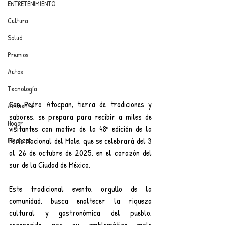
ENTRETENIMIENTO
Cultura
Salud
Premios
Autos
Tecnología
San Pedro Atocpan, tierra de tradiciones y 
Ambiente
sabores, se prepara para recibir a miles de 
Hogar
visitantes con motivo de la 48ª edición de la 
Finanzas
Feria Nacional del Mole, que se celebrará del 3 
al 26 de octubre de 2025, en el corazón del 
sur de la Ciudad de México.
Este tradicional evento, orgullo de la 
comunidad, busca enaltecer la riqueza 
cultural y gastronómica del pueblo, 