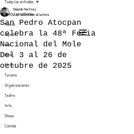
Todas las entradas
Eduardo Martínez
Todas las entradas
2 oct 2025
1 min de lectura
San Pedro Atocpan
Música
celebra la 48ª Feria
deporte
EL TRENDY TOP
Nacional del Mole
cine
CON EDDY MARTINEZ
Del 3 al 26 de
Moda
octubre de 2025
Series
Turismo
ANUNCIATE CON NOSOTROS
Organizaciones
Teatro
PARA MÁS INFORMACIÓN:
Arte
dinamicaseltrendytop@gmail.com
Shows
Comida