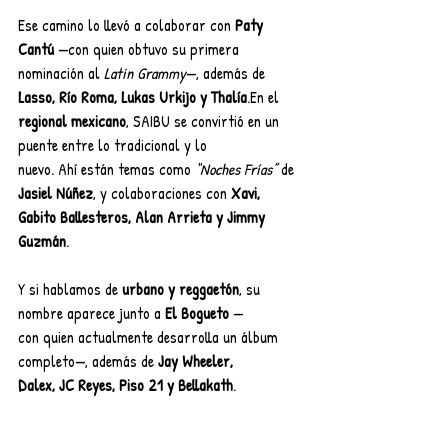
Ese camino lo llevó a colaborar con 
Paty 
Cantú
 —con quien obtuvo su primera 
nominación al 
Latin Grammy
—, además de 
Lasso, Río Roma, Lukas Urkijo y Thalía
.En el 
regional mexicano
, SAIBU se convirtió en un 
puente entre lo tradicional y lo
nuevo. Ahí están temas como 
“Noches Frías”
 de 
Jasiel Núñez
, y colaboraciones con 
Xavi, 
Gabito Ballesteros, Alan Arrieta y Jimmy 
Guzmán
.
Y si hablamos de 
urbano y reggaetón
, su 
nombre aparece junto a 
El Bogueto
 —
con quien actualmente desarrolla un álbum 
completo—, además de 
Jay Wheeler,
Dalex, JC Reyes, Piso 21 y Bellakath
.