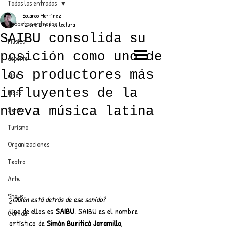
Todas las entradas
Eduardo Martínez
Todas las entradas
12 ene
2 min de lectura
SAIBU consolida su
Música
posición como uno de
deporte
EL TRENDY TOP
los productores más
cine
CON EDDY MARTINEZ
influyentes de la
Moda
nueva música latina
Series
Turismo
ANUNCIATE CON NOSOTROS
Organizaciones
Teatro
PARA MÁS INFORMACIÓN:
Arte
dinamicaseltrendytop@gmail.com
Shows
¿Quién está detrás de ese sonido?
Uno de ellos es 
SAIBU
. SAIBU es el nombre 
Comida
artístico de 
Simón Buriticá Jaramillo
, 