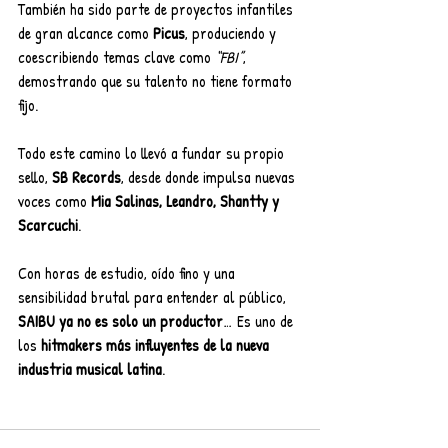
También ha sido parte de proyectos infantiles 
de gran alcance como 
Picus
, produciendo y 
coescribiendo temas clave como 
“FBI”
, 
demostrando que su talento no tiene formato 
fijo.
Todo este camino lo llevó a fundar su propio 
sello, 
SB Records
, desde donde impulsa nuevas 
voces como 
Mia Salinas, Leandro, Shantty y 
Scarcuchi
.
Con horas de estudio, oído fino y una 
sensibilidad brutal para entender al público, 
SAIBU ya no es solo un productor
… Es uno de 
los 
hitmakers más influyentes de la nueva 
industria musical latina
.