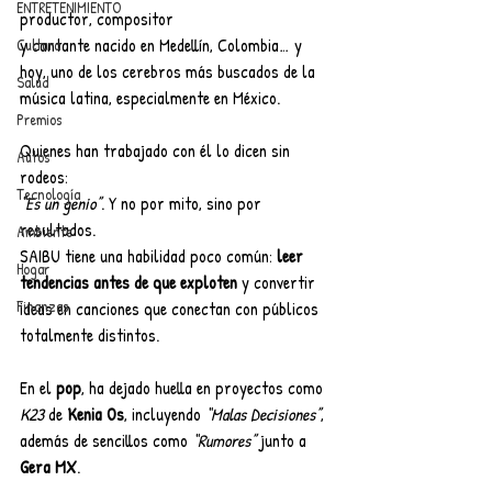
ENTRETENIMIENTO
productor, compositor
y cantante nacido en Medellín, Colombia… y 
Cultura
hoy, uno de los cerebros más buscados de la 
Salud
música latina, especialmente en México.
Premios
Quienes han trabajado con él lo dicen sin 
Autos
rodeos:
Tecnología
“Es un genio”
. Y no por mito, sino por 
resultados.
Ambiente
SAIBU tiene una habilidad poco común: 
leer 
Hogar
tendencias antes de que exploten
 y convertir 
Finanzas
ideas en canciones que conectan con públicos 
totalmente distintos.
En el 
pop
, ha dejado huella en proyectos como 
K23
 de 
Kenia Os
, incluyendo 
“Malas Decisiones”
, 
además de sencillos como 
“Rumores”
 junto a 
Gera MX
.