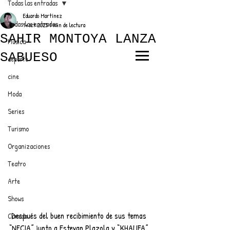
Todas las entradas
Eduardo Martínez
Todas las entradas
14 oct 2025
1 min de lectura
SAHIR MONTOYA LANZA
Música
SABUESO
deporte
EL TRENDY TOP
cine
CON EDDY MARTINEZ
Moda
Series
Turismo
ANUNCIATE CON NOSOTROS
Organizaciones
Teatro
PARA MÁS INFORMACIÓN:
Arte
dinamicaseltrendytop@gmail.com
Shows
 Después del buen recibimiento de sus temas 
Comida
“NECIA” junto a Estevan Plazola y “KHALIFA” 