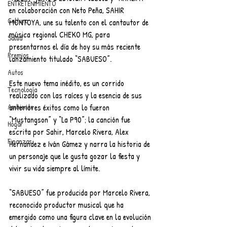
ENTRETENIMIENTO
en colaboración con Neto Peña, SAHIR 
Cultura
MONTOYA, une su talento con el cantautor de 
música regional CHEKO MG, para 
Salud
presentarnos el día de hoy su más reciente 
Premios
lanzamiento titulado “SABUESO”.
Autos
Este nuevo tema inédito, es un corrido 
Tecnología
realizado con las raíces y la esencia de sus 
anteriores éxitos como lo fueron 
Ambiente
“Mustangson” y “La P90”; la canción fue 
Hogar
escrita por Sahir, Marcelo Rivera, Alex 
Finanzas
Hernandez e Iván Gámez y narra la historia de 
un personaje que le gusta gozar la fiesta y 
vivir su vida siempre al límite.
“SABUESO” fue producida por Marcelo Rivera, 
reconocido productor musical que ha 
emergido como una figura clave en la evolución 