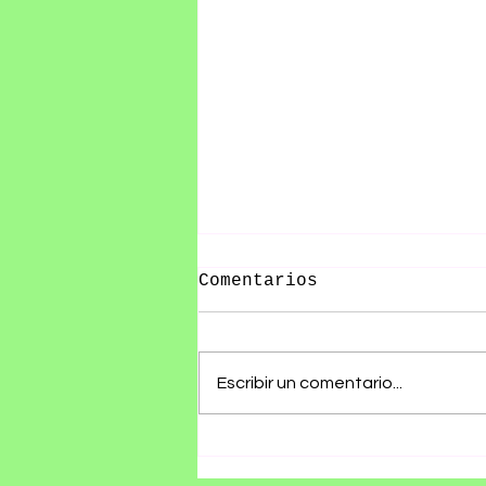
Comentarios
Escribir un comentario...
Olivia Wald presenta
"Otra Que Arde", un