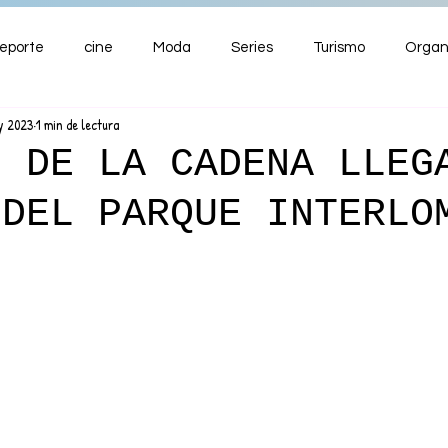
eporte
cine
Moda
Series
Turismo
Organ
y 2023
1 min de lectura
ENTRETENIMIENTO
Cultura
Salud
Premios
O DE LA CADENA LLEG
 DEL PARQUE INTERLO
nzas