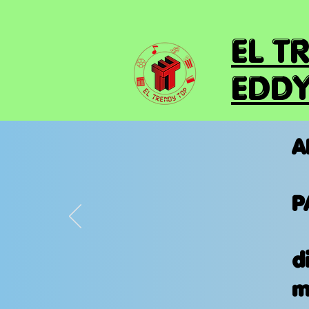
EL T
EDDY
A
P
d