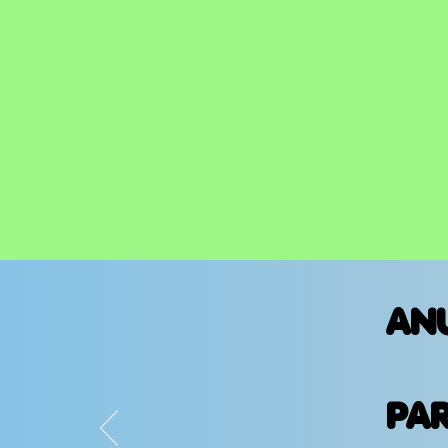
AN
PA