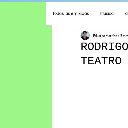
Todas las entradas
Música
d
Eduardo Martínez
5 ma
Arte
Shows
Comida
RODRIG
TEATRO
Ambiente
Hogar
Fina