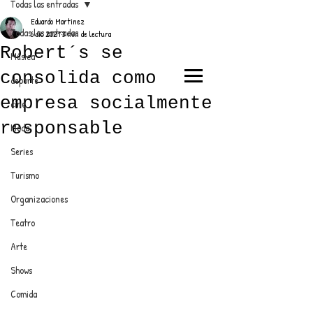
Todas las entradas
Eduardo Martínez
Todas las entradas
6 dic 2021
3 min de lectura
Robert´s se
Música
consolida como
deporte
EL TRENDY TOP
empresa socialmente
cine
CON EDDY MARTINEZ
responsable
Moda
Series
Turismo
ANUNCIATE CON NOSOTROS
Organizaciones
Teatro
PARA MÁS INFORMACIÓN:
Arte
dinamicaseltrendytop@gmail.com
Shows
Comida