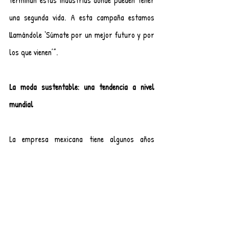
terminan estas industrias donde pueden tener 
una segunda vida. A esta campaña estamos 
llamándole ‘Súmate por un mejor futuro y por 
los que vienen’”.
La moda sustentable: una tendencia a nivel 
mundial
La empresa mexicana tiene algunos años 
implementando estas acciones, no obstante, al 
principio fue complicado encontrar 
proveedores de estas características, sobre 
todo para no elevar sus costos.