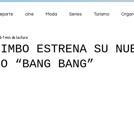
eporte
cine
Moda
Series
Turismo
Organ
eb
1 min de lectura
ENTRETENIMIENTO
Cultura
Salud
Premios
LIMBO ESTRENA SU NU
LO “BANG BANG”
nzas