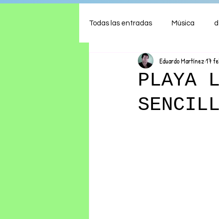
Todas las entradas
Música
d
Eduardo Martínez
17 f
Arte
Shows
Comida
PLAYA 
SENCIL
Ambiente
Hogar
Fina