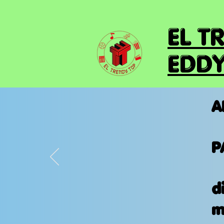
EL T
EDDY
A
P
d