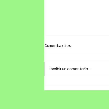
Comentarios
Escribir un comentario...
RØZ PRESENTA SU ÁLBUM
DEBUT SE ESTÁ
HACIENDO TARDE