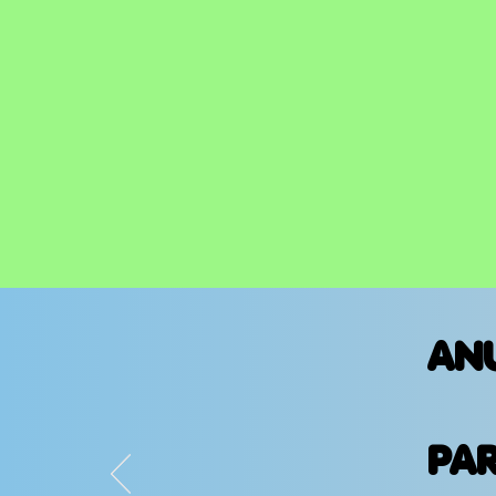
AN
PA