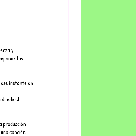
uerza y 
ompañar las 
y ese instante en 
 donde el 
a producción 
 una canción 