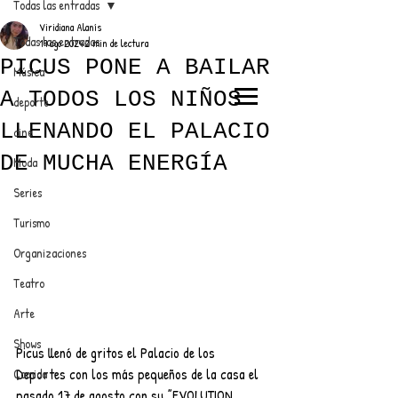
Todas las entradas
Viridiana Alanís
Todas las entradas
19 ago 2024
2 min de lectura
PICUS PONE A BAILAR
Música
A TODOS LOS NIÑOS
deporte
EL TRENDY TOP
LLENANDO EL PALACIO
cine
CON EDDY MARTINEZ
DE MUCHA ENERGÍA
Moda
Series
Turismo
ANUNCIATE CON NOSOTROS
Organizaciones
Teatro
PARA MÁS INFORMACIÓN:
Arte
dinamicaseltrendytop@gmail.com
Shows
Picus llenó de gritos el Palacio de los 
Deportes con los más pequeños de la casa el 
Comida
pasado 17 de agosto con su ”EVOLUTION 