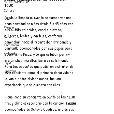
ENTRETENIMIENTO
TOUR”.
Cultura
Desde la llegada al evento podíamos ver una 
Salud
gran cantidad de niños desde 3 a 15 años con 
Premios
sus outfits coloridos, cabello pintado, 
pulseras, lentes y carteles, conforme 
Autos
caminaban hacia el recinto iban brincando y 
Tecnología
cantando acompañados por sus papás para 
Ambiente
poder ver a Picus, y lo que estaban por vivir 
era un show increíble fuera de este mundo. 
Hogar
Para los pequeños que pudieron disfrutar de 
Finanzas
este concierto como el primero de su vida no 
lo van a poder olvidar nunca, fue una 
experiencia que se quedará con ellos.
Picus inició su concierto en punto de las 18:30 
hrs. y abrió el escenario con la canción 
Cachín
acompañados de Octavio Cuadras, uno de sus 