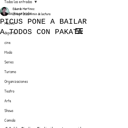
Todas las entradas
Eduardo Martínez
Todas las entradas
25 sept 2022
1 min de lectura
PICUS PONE A BAILAR
Música
A TODOS CON PAKATA
deporte
EL TRENDY TOP
cine
CON EDDY MARTINEZ
Moda
Series
Turismo
ANUNCIATE CON NOSOTROS
Organizaciones
Teatro
PARA MÁS INFORMACIÓN:
Arte
dinamicaseltrendytop@gmail.com
Shows
Comida