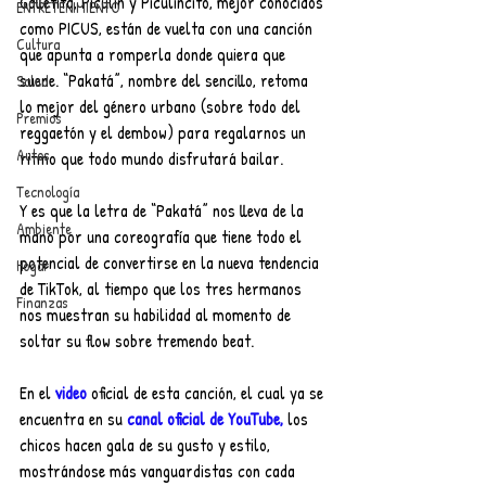
Galletita, Piculin y Piculincito, mejor conocidos 
ENTRETENIMIENTO
como PICUS, están de vuelta con una canción 
Cultura
que apunta a romperla donde quiera que 
suene. “Pakatá”, nombre del sencillo, retoma 
Salud
lo mejor del género urbano (sobre todo del 
Premios
reggaetón y el dembow) para regalarnos un 
Autos
ritmo que todo mundo disfrutará bailar.
Tecnología
Y es que la letra de “Pakatá” nos lleva de la 
Ambiente
mano por una coreografía que tiene todo el 
potencial de convertirse en la nueva tendencia 
Hogar
de TikTok, al tiempo que los tres hermanos 
Finanzas
nos muestran su habilidad al momento de 
soltar su flow sobre tremendo beat.
En el 
video
 oficial de esta canción, el cual ya se 
encuentra en su 
canal oficial de YouTube,
 los 
chicos hacen gala de su gusto y estilo, 
mostrándose más vanguardistas con cada 