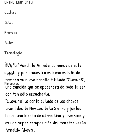
ENTRETENIMIENTO
Cultura
Salud
Premios
Autos
Tecnología
Ambiente
El gran Panchito Arredondo nunca se está 
quieto y para muestra estrenó este fin de 
Hogar
semana su nuevo sencillo titulado "Clave 18", 
Finanzas
una canción que se apoderará de todo tu ser 
con tan sólo escucharla.
"Clave 18" la canta al lado de los chavos 
divertidos de Novillos de la Sierra y juntos 
hacen una bomba de adrenalina y diversion y 
es una super composición del maestro Jesús 
Arnoldo Aboyte.