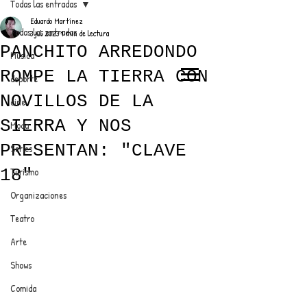
Todas las entradas
Eduardo Martínez
Todas las entradas
3 jul 2023
1 min de lectura
PANCHITO ARREDONDO
Música
ROMPE LA TIERRA CON
deporte
EL TRENDY TOP
NOVILLOS DE LA
cine
CON EDDY MARTINEZ
SIERRA Y NOS
Moda
PRESENTAN: "CLAVE
Series
18"
Turismo
ANUNCIATE CON NOSOTROS
Organizaciones
Teatro
PARA MÁS INFORMACIÓN:
Arte
dinamicaseltrendytop@gmail.com
Shows
Comida