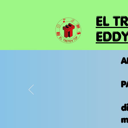
EL T
EDDY
A
P
d