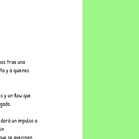
nos trae una 
ta y a quienes 
 y un flow que 
gado. 
dará un impulso a 
in 
que se avecinan.