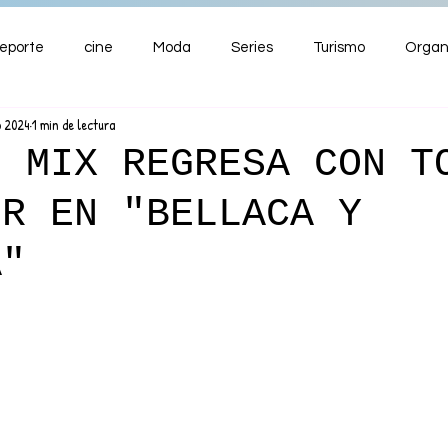
eporte
cine
Moda
Series
Turismo
Organ
o 2024
1 min de lectura
ENTRETENIMIENTO
Cultura
Salud
Premios
O MIX REGRESA CON T
ER EN "BELLACA Y
nzas
A"