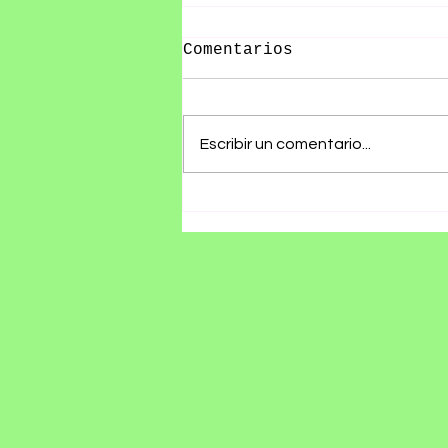
Comentarios
Escribir un comentario...
RØZ PRESENTA SU ÁLBUM
DEBUT SE ESTÁ
HACIENDO TARDE