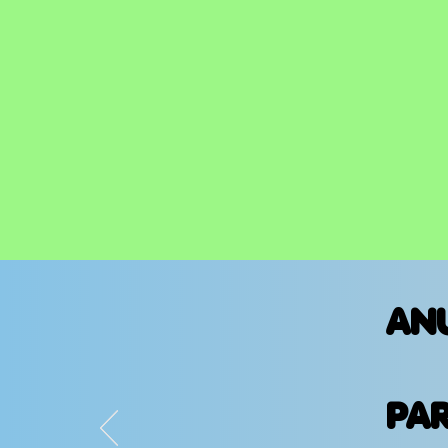
AN
PA