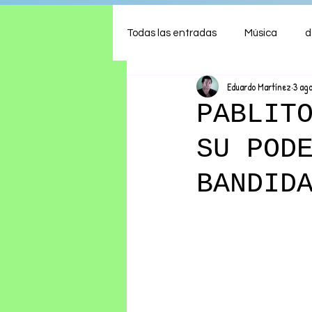
Todas las entradas
Música
d
Eduardo Martínez
3 ag
Arte
Shows
Comida
PABLIT
SU POD
Ambiente
Hogar
Fina
BANDID